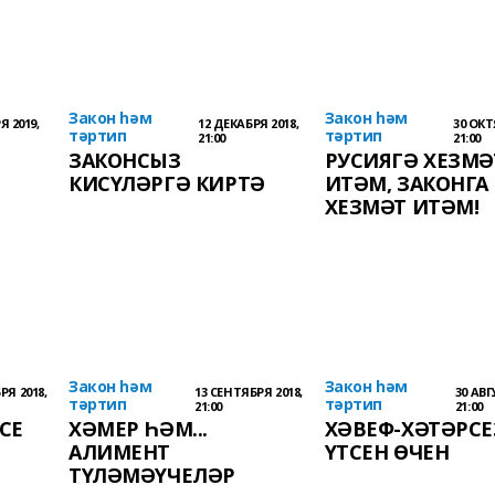
Закон һәм
Закон һәм
Я 2019,
12 ДЕКАБРЯ 2018,
30 ОКТ
тәртип
тәртип
21:00
21:00
ЗАКОНСЫЗ
РУСИЯГӘ ХЕЗМӘ
КИСҮЛӘРГӘ КИРТӘ
ИТӘМ, ЗАКОНГА
ХЕЗМӘТ ИТӘМ!
Закон һәм
Закон һәм
РЯ 2018,
13 СЕНТЯБРЯ 2018,
30 АВГ
тәртип
тәртип
21:00
21:00
СЕ
ХӘМЕР ҺӘМ...
ХӘВЕФ-ХӘТӘРСЕ
АЛИМЕНТ
ҮТСЕН ӨЧЕН
ТҮЛӘМӘҮЧЕЛӘР