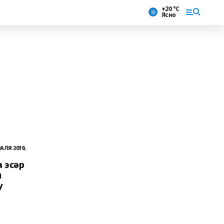
+20 °С
Ясно
АЛЯ 2019,
 эсәр
н
у