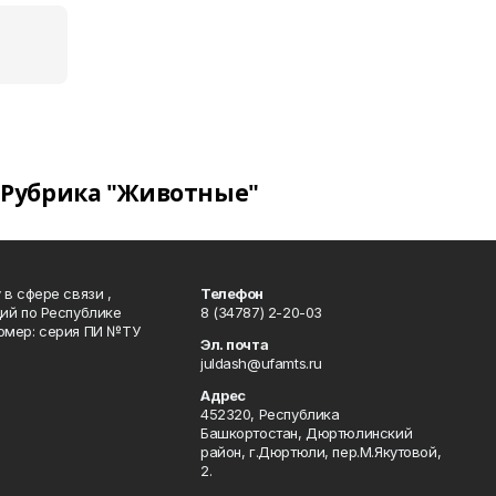
Рубрика "Животные"
в сфере связи ,
Телефон
ий по Республике
8 (34787) 2-20-03
омер: серия ПИ №ТУ
Эл. почта
juldash@ufamts.ru
Адрес
452320, Республика
Башкортостан, Дюртюлинский
район, г.Дюртюли, пер.М.Якутовой,
2.