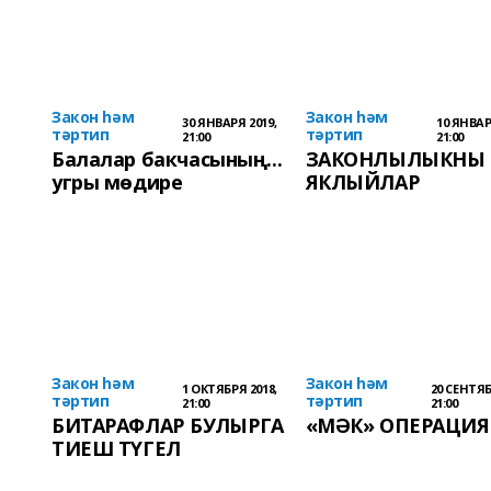
Закон һәм
Закон һәм
30 ЯНВАРЯ 2019,
10 ЯНВАР
тәртип
тәртип
21:00
21:00
Балалар бакчасының...
ЗАКОНЛЫЛЫКНЫ
угры мөдире
ЯКЛЫЙЛАР
Закон һәм
Закон һәм
1 ОКТЯБРЯ 2018,
20 СЕНТЯБ
тәртип
тәртип
21:00
21:00
БИТАРАФЛАР БУЛЫРГА
«МӘК» ОПЕРАЦИЯ
ТИЕШ ТҮГЕЛ