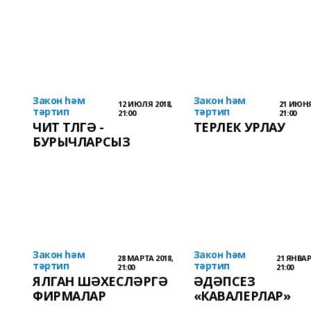
Закон һәм
Закон һәм
12 ИЮЛЯ 2018,
21 ИЮНЯ
тәртип
тәртип
21:00
21:00
ЧИТ ТЛГӘ -
ТЕРЛЕК УРЛАУ
БУРЫЧЛАРСЫЗ
Закон һәм
Закон һәм
28 МАРТА 2018,
21 ЯНВАР
тәртип
тәртип
21:00
21:00
ЯЛГАН ШӘХЕСЛӘРГӘ
ӘДӘПСЕЗ
ФИРМАЛАР
«КАВАЛЕРЛАР»