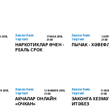
Закон һәм
Закон һәм
 2018,
17 МАЯ 2018,
1 АПР
тәртип
тәртип
21:00
21:00
НАРКОТИКЛАР ӨЧЕН -
ПЫЧАК - ХӘВЕФ
РЕАЛЬ СРОК
Закон һәм
Закон һәм
Я 2018,
11 ЯНВАРЯ 2018,
11 ЯНВ
тәртип
тәртип
21:00
21:00
АКЧАЛАР ОНЛАЙН
ЗАКОНГА ХЕЗМӘ
«ОЧКАН»
ИТӘБЕЗ