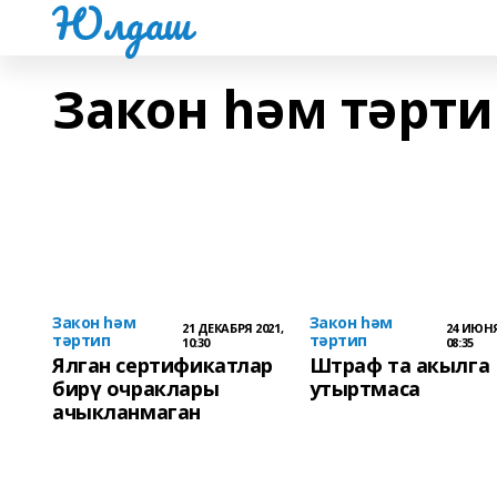
Юлдаш
Закон һәм тәрт
Закон һәм
Закон һәм
21 ДЕКАБРЯ 2021,
24 ИЮНЯ
тәртип
тәртип
10:30
08:35
Ялган сертификатлар
Штраф та акылга
бирү очраклары
утыртмаса
ачыкланмаган