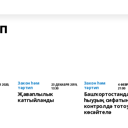
ип
Закон һәм
Закон һәм
 2020,
23 ДЕКАБРЯ 2019,
4 ФЕВР
тәртип
тәртип
13:30
21:00
Җаваплылык
Башҡортостанда
катгыйланды
һыуҙың сифаты
контролдә тото
көсәйтелә