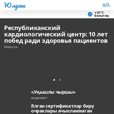
Юлдаш
+19 °С
Болытлы
Республиканский
кардиологический центр: 10 лет
побед ради здоровья пациентов
Новости
«Уңышлы чыршы»
мәдәният
Ялган сертификатлар бирү
очраклары ачыкланмаган