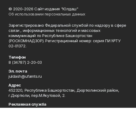
© 2020-2026 Сайт издания "Юлдаш"
Об использовании персональных данных
Зарегистрировано Федеральной службой по надзору в сфере
связи , информационных технологий и массовых
коммуникаций по Республике Башкортостан
(РОСКОМНАДЗОР). Регистрационный номер: серия ПИ №ТУ
02-01372.
Телефон
8 (34787) 2-20-03
Эл. почта
juldash@ufamts.ru
Адрес
452320, Республика Башкортостан, Дюртюлинский район,
г.Дюртюли, пер.М.Якутовой, 2.
Рекламная служба
8 (34787) 2-22-60
Редакция
8 (34787) 2-20-03
Приемная