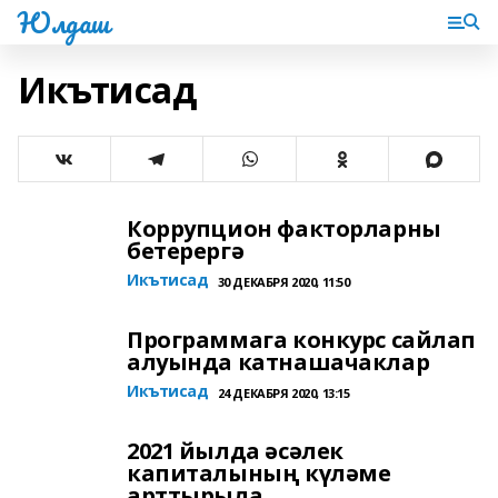
Юлдаш
Икътисад
Коррупцион факторларны
бетерергә
Икътисад
30 ДЕКАБРЯ 2020, 11:50
Программага конкурс сайлап
алуында катнашачаклар
Икътисад
24 ДЕКАБРЯ 2020, 13:15
2021 йылда әсәлек
капиталының күләме
арттырыла