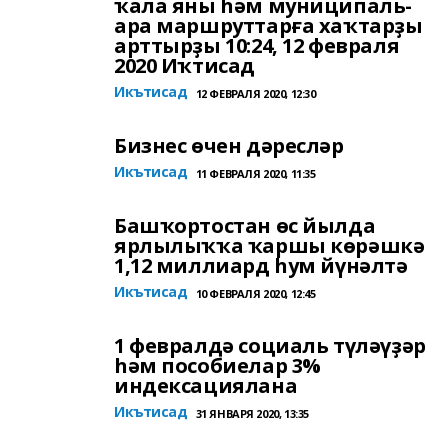
ҡала яны һәм муниципаль-
ара маршруттарға хаҡтарҙы
арттырҙы 10:24, 12 февраля
2020 Иҡтисад
Икътисад
12 ФЕВРАЛЯ 2020, 12:30
Бизнес өчен дәресләр
Икътисад
11 ФЕВРАЛЯ 2020, 11:35
Башҡортостан өс йылда
ярлылыҡҡа ҡаршы көрәшкә
1,12 миллиард һум йүнәлтә
Икътисад
10 ФЕВРАЛЯ 2020, 12:45
1 февралдә социаль түләүҙәр
һәм пособиелар 3%
индексациялана
Икътисад
31 ЯНВАРЯ 2020, 13:35