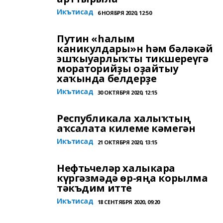
Икътисад
6 НОЯБРЯ 2020, 12:50
Путин «һалым
каникулдары»н һәм бәләкәй
эшҡыуарлыҡты тикшереүгә
мораторийҙы оҙайтыу
хаҡында белдерҙе
Икътисад
30 ОКТЯБРЯ 2020, 12:15
Республикала халыҡтың
аҡсалата килеме кәмегән
Икътисад
21 ОКТЯБРЯ 2020, 13:15
Нефтьчеләр халыкара
күргәзмәдә өр-яңа корылма
тәкъдим итте
Икътисад
18 СЕНТЯБРЯ 2020, 09:20