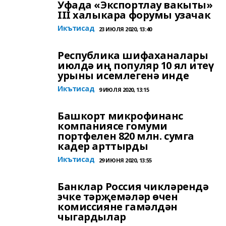
Уфада «Экспортлау вакыты»
III халыкара форумы узачак
Икътисад
23 ИЮЛЯ 2020, 13:40
Республика шифаханалары
июлдә иң популяр 10 ял итеү
урыны исемлегенә инде
Икътисад
9 ИЮЛЯ 2020, 13:15
Башкорт микрофинанс
компаниясе гомуми
портфелен 820 млн. сумга
кадер арттырды
Икътисад
29 ИЮНЯ 2020, 13:55
Банклар Россия чикләрендә
эчке тәрҗемәләр өчен
комиссияне гамәлдән
чыгардылар