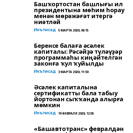
Башҡортостан башлығы ил
президентына мөһим һорау
менән мөрәжәғәт итергә
ниәтләй
Икътисад
5 МАРТА 2020, 06:15
Беренсе балаға әсәлек
капиталы: Рәсәйҙә түләүҙәр
программаһы киңәйтелгән
законға ҡул ҡуйылды
Икътисад
3 МАРТА 2020, 11:50
Әсәлек капиталына
сертификатты бала табыу
йортонан сыҡҡанда алырға
мөмкин
Икътисад
19 ФЕВРАЛЯ 2020, 12:05
«Башавтотранс» февралдән