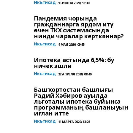
Икътисад
15 ИЮНЯ 2020, 13:30
Пандемия чорында
гражданнарга ярдәм итү
өчен ТКХ системасында
нинди чаралар керткәннәр?
Икътисад
4 МАЯ 2020, 09:45
Ипотека астында 6,5%: бу
ничек эшли
Икътисад
22 АПРЕЛЯ 2020, 08:40
Башҡортостан башлығы
Радий Хәбиров ауылда
льготалы ипотека буйынса
программаның башланыуын
иғлан итте
Икътисад
11 МАРТА 2020, 13:25