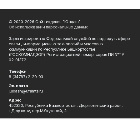
© 2020-2026 Сайт издания "Юлдаш"
Об использовании персональных данных
Зарегистрировано Федеральной службой по надзору в сфере
связи , информационных технологий и массовых
коммуникаций по Республике Башкортостан
(РОСКОМНАДЗОР). Регистрационный номер: серия ПИ №ТУ
02-01372.
Телефон
8 (34787) 2-20-03
Эл. почта
juldash@ufamts.ru
Адрес
452320, Республика Башкортостан, Дюртюлинский район,
г.Дюртюли, пер.М.Якутовой, 2.
Рекламная служба
8 (34787) 2-22-60
Редакция
8 (34787) 2-20-03