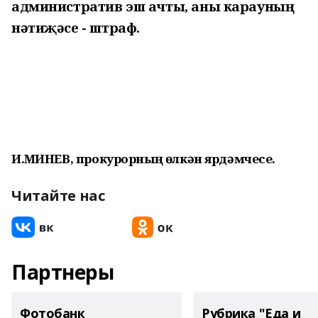
адми­нистратив эш ачты, аны карауның
нәтиҗәсе - штраф.
И.ӘМИНЕВ, прокурорның өлкән ярдәмчесе.
Читайте нас
Партнеры
Фотобанк
Рубрика "Еда и