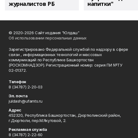
журналистов РБ
напитки"
© 2020-2026 Сайт издания "Юлдаш"
Об использовании персональных данных
Зарегистрировано Федеральной службой по надзору в сфере
связи , информационных технологий и массовых
коммуникаций по Республике Башкортостан
(РОСКОМНАДЗОР). Регистрационный номер: серия ПИ №ТУ
02-01372.
Телефон
8 (34787) 2-20-03
Эл. почта
juldash@ufamts.ru
Адрес
452320, Республика Башкортостан, Дюртюлинский район,
г.Дюртюли, пер.М.Якутовой, 2.
Рекламная служба
8 (34787) 2-22-60