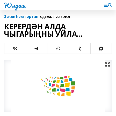
Юлдаш
Закон һәм тәртип
5 ДЕКАБРЯ 2017, 21:00
КЕРЕРДӘН АЛДА
ЧЫГАРЫҢНЫ УЙЛА...