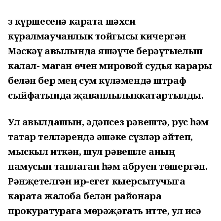
Үз күршесенә карата шәхси
күралмаучанлык тойгысы кичергән
Мәскәү авылында яшәүче берәүтыелып
калал- маган өчен мировой судья карары
белән бер мең сум күләмендә штраф
сыйфатында җаваплылыккатартылды.
Ул авылдашын, әдәпсез рәвештә, рус һәм
татар телләрендә әшәке сүзләр әйтеп,
мыскыл иткән, шул рәвешле аның
намусын таплаган һәм абруен төшергән.
Рәнҗетелгән ир-егет кыерсытучыга
карата жалоба белән районара
прокуратурага мөрәҗәгать итте, ул исә