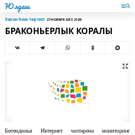
Юлдаш
Закон һәм тәртип
27 НОЯБРЯ 2017, 21:00
БРАКОНЬЕРЛЫК КОРАЛЫ
Бөтендөнья Интернет челтәренә мониторинг