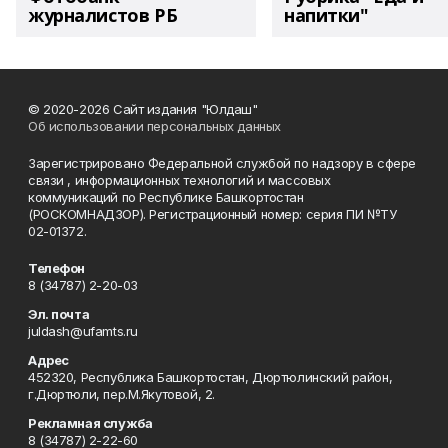
журналистов РБ
напитки"
© 2020-2026 Сайт издания "Юлдаш"
Об использовании персональных данных
Зарегистрировано Федеральной службой по надзору в сфере
связи , информационных технологий и массовых
коммуникаций по Республике Башкортостан
(РОСКОМНАДЗОР). Регистрационный номер: серия ПИ №ТУ
02-01372.
Телефон
8 (34787) 2-20-03
Эл. почта
juldash@ufamts.ru
Адрес
452320, Республика Башкортостан, Дюртюлинский район,
г.Дюртюли, пер.М.Якутовой, 2.
Рекламная служба
8 (34787) 2-22-60