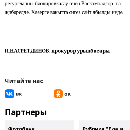
ресурсларны блокировкалау өчен Роскомнадзор- га
җибәрелде. Хәзерге вакытта сигез сайт ябылды инде.
И.НАСРЕТДИНОВ, прокурор урынбасары
Читайте нас
Партнеры
Фотобанк
Рубрика "Еда и