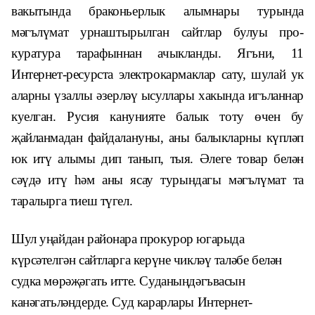
вакытында браконьерлык алымнары турында
мәгълүмат урнаштырылган сайтлар булуы про­
куратура тарафыннан ачыкланды. Ягъни, 11
Интернет-ресурста электрокармаклар сату, шулай ук
аларны үзаллы әзерләү ысуллары хакында игъланнар
куелган. Русия канунияте балык тоту өчен бу
җайланмадан файдалану­ны, аны балыкларны күпләп
юк итү алымы дип танып, тыя. Әлеге товар белән
сәүдә итү һәм аны ясау турындагы мәгълүмат та
таралырга тиеш түгел.
Шул уңайдан районара прокурор югарыда
күрсәтелгән сайтларга керүне чикләү таләбе белән
судка мөрәҗәгать итте. Суданыңдәгъвасын
канәгатьләндерде. Суд карарлары Интернет-