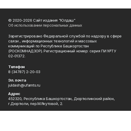
© 2020-2026 Сайт издания "Юлдаш"
Об использовании персональных данных
Зарегистрировано Федеральной службой по надзору в сфере
связи , информационных технологий и массовых
коммуникаций по Республике Башкортостан
(РОСКОМНАДЗОР). Регистрационный номер: серия ПИ №ТУ
02-01372.
Телефон
8 (34787) 2-20-03
Эл. почта
juldash@ufamts.ru
Адрес
452320, Республика Башкортостан, Дюртюлинский район,
г.Дюртюли, пер.М.Якутовой, 2.
Рекламная служба
8 (34787) 2-22-60
Редакция
8 (34787) 2-20-03