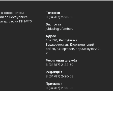
в сфере связи ,
Телефон
ий по Республике
8 (34787) 2-20-03
омер: серия ПИ №ТУ
Эл. почта
juldash@ufamts.ru
Адрес
452320, Республика
Башкортостан, Дюртюлинский
район, г.Дюртюли, пер.М.Якутовой,
2.
Рекламная служба
8 (34787) 2-22-60
Редакция
8 (34787) 2-20-03
Приемная
8 (34787) 2-20-03
Отдел кадров
8 (34787) 2-21-78