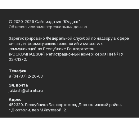
© 2020-2026 Сайт издания "Юлдаш"
Об использовании персональных данных
Зарегистрировано Федеральной службой по надзору в сфере
связи , информационных технологий и массовых
коммуникаций по Республике Башкортостан
(РОСКОМНАДЗОР). Регистрационный номер: серия ПИ №ТУ
02-01372.
Телефон
8 (34787) 2-20-03
Эл. почта
juldash@ufamts.ru
Адрес
452320, Республика Башкортостан, Дюртюлинский район,
г.Дюртюли, пер.М.Якутовой, 2.
Рекламная служба
8 (34787) 2-22-60
Редакция
8 (34787) 2-20-03