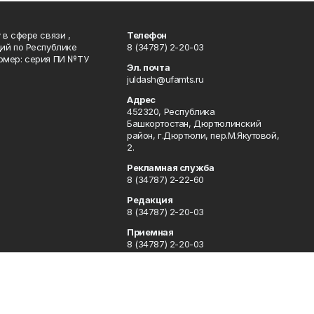
в сфере связи ,
Телефон
ий по Республике
8 (34787) 2-20-03
омер: серия ПИ №ТУ
Эл. почта
juldash@ufamts.ru
Адрес
452320, Республика
Башкортостан, Дюртюлинский
район, г.Дюртюли, пер.М.Якутовой,
2.
Рекламная служба
8 (34787) 2-22-60
Редакция
8 (34787) 2-20-03
Приемная
8 (34787) 2-20-03
Отдел кадров
8 (34787) 2-21-78