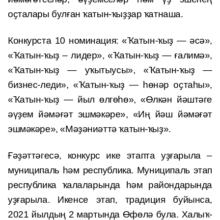
оҫталары булған ҡатын-ҡыҙҙар ҡатнаша.
Конкурста 10 номинация: «Ҡатын-ҡыҙ — әсә»,
«Ҡатын-ҡыҙ – лидер», «Ҡатын-ҡыҙ — ғалимә»,
«Ҡатын-ҡыҙ — уҡытыусы», «Ҡатын-ҡыҙ —
бизнес-леди», «Ҡатын-ҡыҙ — һөнәр оҫтаһы»,
«Ҡатын-ҡыҙ — йыл өлгөһө», «Өлкән йәштәге
әүҙем йәмәғәт эшмәкәре», «Иң йәш йәмәғәт
эшмәкәре», «Мәҙәниәттә ҡатын-ҡыҙ».
Ғәҙәттәгесә, конкурс ике этапта уҙғарыла –
муниципаль һәм республика. Муниципаль этап
республика ҡалаларында һәм райондарында
уҙғарыла. Икенсе этап, традиция буйынса,
2021 йылдың 2 мартында Өфөлә була. Халыҡ-