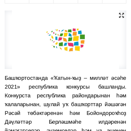
Башҡортостанда «Ҡатын-ҡыҙ – милләт әсәһе
2021» республика конкурсы башланды.
Конкурста республика райондарынан һәм
ҡалаларынан, шулай уҡ башҡорттар йәшәгән
Рәсәй төбәктәренән һәм Бойондороҡһоҙ
Дәүләттәр Берләшмәһе илдәренән
йәмәғәтселәр, әүҙемселәр һәм үҙ эшенең