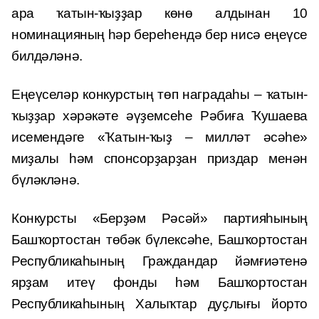
ара ҡатын-ҡыҙҙар көнө алдынан 10
номинацияның һәр береһендә бер нисә еңеүсе
билдәләнә.
Еңеүселәр конкурстың төп наградаһы – ҡатын-
ҡыҙҙар хәрәкәте әүҙемсеһе Рәбиға Ҡушаева
исемендәге «Ҡатын-ҡыҙ – милләт әсәһе»
миҙалы һәм спонсорҙарҙан приздар менән
бүләкләнә.
Конкурсты «Берҙәм Рәсәй» партияһының
Башҡортостан төбәк бүлексәһе, Башҡортостан
Республикаһының Граждандар йәмғиәтенә
ярҙам итеү фонды һәм Башҡортостан
Республикаһының Халыҡтар дуҫлығы йорто