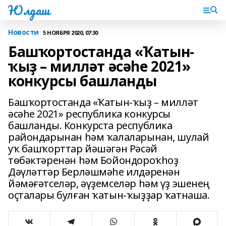
Юлдаш
Новости
5 НОЯБРЯ 2020, 07:30
Башҡортостанда «Ҡатын-
ҡыҙ – милләт әсәһе 2021»
конкурсы башланды
Башҡортостанда «Ҡатын-ҡыҙ – милләт
әсәһе 2021» республика конкурсы
башланды. Конкурста республика
райондарынан һәм ҡалаларынан, шулай
уҡ башҡорттар йәшәгән Рәсәй
төбәктәренән һәм Бойондороҡһоҙ
Дәүләттәр Берләшмәһе илдәренән
йәмәғәтселәр, әүҙемселәр һәм үҙ эшенең
оҫталары булған ҡатын-ҡыҙҙар ҡатнаша.