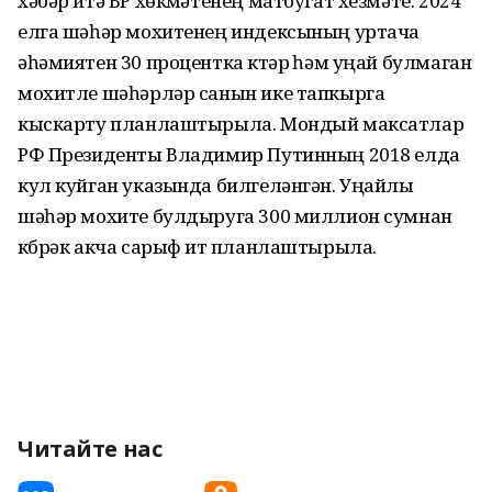
хәбәр итә БР хөкүмәтенең матбугат хезмәте. 2024
елга шәһәр мохитенең индексының уртача
әһәмиятен 30 процентка күтәрү һәм уңай булмаган
мохитле шәһәрләр санын ике тапкырга
кыскарту планлаштырыла. Мондый максатлар
РФ Президенты Владимир Путинның 2018 елда
кул куйган указында билгеләнгән. Уңайлы
шәһәр мохите булдыруга 300 миллион сумнан
күбрәк акча сарыф итү планлаштырыла.
Читайте нас