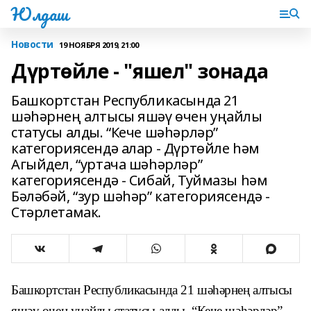
Юлдаш
Новости
19 НОЯБРЯ 2019, 21:00
Дүртөйле - "яшел" зонада
Башкортстан Республикасында 21
шәһәрнең алты­сы яшәү өчен уңайлы
статусы алды. “Кече шәһәрләр”
категориясендә алар - Дүртөйле һәм
Агыйдел, “уртача шәһәрләр”
категориясендә - Сибай, Туймазы һәм
Бәләбәй, “зур шәһәр” категориясендә -
Стәрлетамак.
Башкортстан Республикасында 21 шәһәрнең алты­сы
яшәү өчен уңайлы статусы алды. “Кече шәһәрләр”