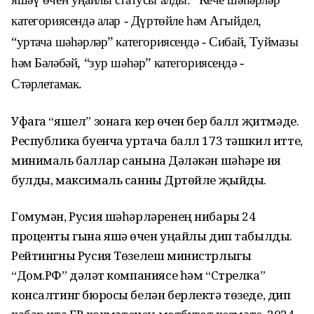
категориясендә алар - Дүртөйле һәм Агыйдел,
“уртача шәһәрләр” категориясендә - Сибай, Туймазы
һәм Бәләбәй, “зур шәһәр” категориясендә -
Стәрлетамак.
Уфага “яшел” зонага керү өчен бер балл җитмәде.
Ре­спублика буенча уртача балл 173 тәшкил итте,
минималь баллар санына Дәүләкән шәһәре ия
булды, максималь санны Дүртөйле җыйды.
Гомумән, Русия шәһәрләренең нибары 24
проценты гына яшәү өчен уңайлы дип табылды.
Рейтингны Русия Төзелеш министрлыгы
“Дом.РФ” дәүләт компаниясе һәм “Стрелка”
консалтинг бюросы белән берлектә төзеде, дип