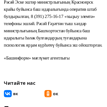
Рәсәй Эске эштәр министрлығының Красноярск
крайы буйынса баш идаралығында оператив штаб
булдырылған, 8 (391) 275-16-17 «ҡыҙыу элемтә»
телефоны эшләй. Рәсәй Ғәҙәттән тыш хәлдәр
министрлығының Башҡортостан буйынса баш
идаралығы һәләк булғандарҙың туғандарына
психологик ярҙам күрһәтеү буйынса эш ойошторған.
«Башинформ» мәғлүмәт агентлығы
Читайте нас