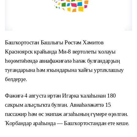
Башҡортостан Башлығы Рөстәм Хәмитов
Красноярск крайында Ми-8 вертолеты ҡолауы
һөҙөмтәһендә авиафажиғәлә һәләк булғандарҙың
туғандарына һәм яҡындарына ҡайғы уртаҡлашыу
белдерҙе.
Фажиғә 4 августа иртән Игарка ҡалаһынан 180
саҡрым алыҫлыҡта булған. Авиаһәләкәттә 15
пассажир һәм өс экипаж ағзаһының ғүмере өҙөлгән.
Ҡорбандар араһында — Башҡортостандан ете кеше.