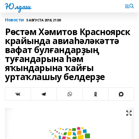
Юлдаш
Новости
5 АВГУСТА 2018, 21:00
Рөстәм Хәмитов Красноярск
крайында авиаһәләкәттә
вафат булғандарҙың
туғандарына һәм
яҡындарына ҡайғы
уртаҡлашыу белдерҙе