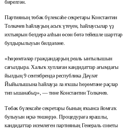
бирелгән.
Партияның төбәк бүлексәһе секретары Константин
Толкачев һайлауҙың асыҡ үтеүен, һайлаусылар үҙ
ихтыярын белдерә алһын өсөн бөтә тейешле шарттар
булдырылыуын билдәләне.
«Һөҙөмтәләр граждандарҙың реаль ынтылышын
сағылдыра. Халыҡ хуплаған кандидаттар ағымдағы
йылдың 9 сентябрендә республика Дәүләт
Йыйылышына һайлауҙа ла яҡшы һөҙөмтәне раҫлар
тип ышанабыҙ», — тине Константин Толкачев.
Төбәк бүлексәһе секретары бының яҡынса йомғаҡ
булыуын иҫкә төшөрҙө. Процедураға ярашлы,
кандидаттар исемлеген партияның Генераль советы