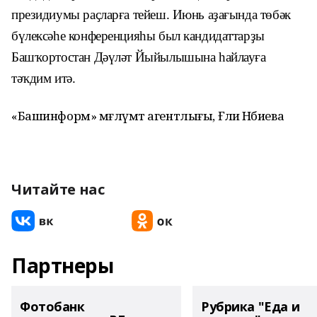
президиумы раҫларға тейеш. Июнь аҙағында төбәк
бүлексәһе конференцияһы был кандидаттарҙы
Башҡортостан Дәүләт Йыйылышына һайлауға
тәҡдим итә.
«Башинформ» мәғлүмәт агентлығы, Ғәлиә Нәбиева
Читайте нас
Партнеры
Фотобанк
Рубрика "Еда и