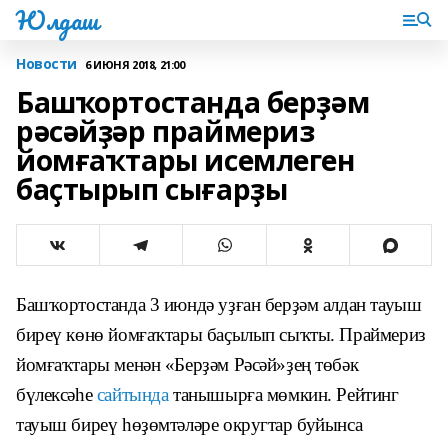
Юлдаш
Новости
6 ИЮНЯ 2018, 21:00
Башҡортостанда берҙәм
рәсәйҙәр праймериз
йомғаҡтары исемлеген
баҫтырып сығарҙы
Башҡортостанда 3 июндә уҙған берҙәм алдан тауыш
биреү көнө йомғаҡтары баҫылып сыҡты. Праймериз
йомғаҡтары менән «Берҙәм Рәсәй»ҙең төбәк
бүлексәһе
сайтында
танышырға мөмкин. Рейтинг
тауыш биреү һөҙөмтәләре округтар буйынса