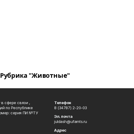
Рубрика "Животные"
в сфере связи ,
Телефон
ий по Республике
8 (34787) 2-20-03
омер: серия ПИ №ТУ
Эл. почта
juldash@ufamts.ru
Адрес