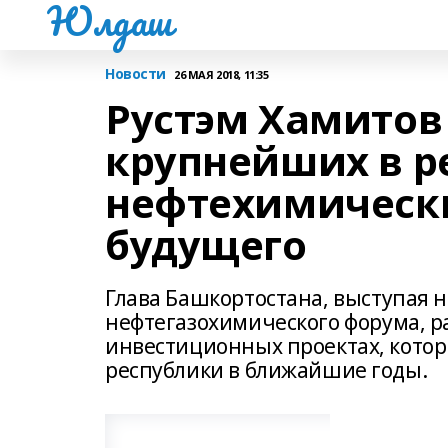
Юлдаш
Новости
26 МАЯ 2018, 11:35
Рустэм Хамитов 
крупнейших в р
нефтехимически
будущего
Глава Башкортостана, выступая 
нефтегазохимического форума, р
инвестиционных проектах, котор
республики в ближайшие годы.