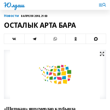
Юлдаш
Новости
8 АПРЕЛЯ 2018, 21:00
ОСТАЛЫК АРТА БАРА
«Шотокан» яшүсмерләр клубын­да