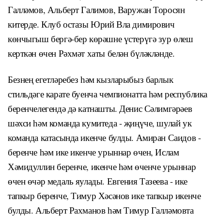
Галләмов, Альберт Галимов, Варужан Торосян
китерде. Клуб остазы Юрий Вла­ димирович
көнчыгыш бергә-бер көрәшне үстерүгә зур өлеш
керткән өчен Рәхмәт хаты белән бүләкләнде.
Безнең егетләребез һәм кызларыбыз барлык
стильдәге карате буенча чемпи­онатта һәм республика
беренчелегендә дә катнашты. Денис Сәлимгәрәев
шәхси һәм команда кумитеда - җиңүче, шулай ук
команда катасында икенче булды. Амиран Саидов -
беренче һәм ике икенче урыннар өчен, Ислам
Хәмидуллин беренче, икенче һәм өченче урыннар
өчен өчәр медаль яулады. Евгения Тазеева - ике
тапкыр беренче, Тимур Хәсәнов ике тапкыр икенче
булды. Альберт Рахманов һәм Тимур Галләмовта