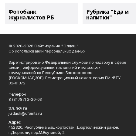
Фотобанк
Рубрика "Еда и
журналистов РБ
напитки"
© 2020-2026 Сайт издания "Юлдаш"
Об использовании персональных данных
Зарегистрировано Федеральной службой по надзору в сфере
связи , информационных технологий и массовых
коммуникаций по Республике Башкортостан
(РОСКОМНАДЗОР). Регистрационный номер: серия ПИ №ТУ
02-01372.
Телефон
8 (34787) 2-20-03
Эл. почта
juldash@ufamts.ru
Адрес
452320, Республика Башкортостан, Дюртюлинский район,
г.Дюртюли, пер.М.Якутовой, 2.