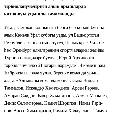
тәрбияләнүчеләрнең ачык ярышларда
катнашуы уңышлы тәмамланды.
Уфада Сетокан көнчыгыш бергә-бер көрәш буенча
ачык Көньяк Урал кубогы узды, ул Башкортстан
Республикасыннан гына түгел, Пермь крае, Чиләбе
һәм Оренбург өлкәләреннән спортчыларны җыйды.
Тур­нир нәтиҗәләре буенча, Юрий Архиповта
тәрбияләнүчеләр 21 югары дәрәҗәле, 14 көмеш һәм
10 бронза награда яулап, беренче команда урыны
алды. «Алтын»ны команда копилкасына Вилдан
Таммасов, Искәндәр Хәмәтҗанов, Арсен Гәрәев,
Амиран Саидов, Бәкер Хәмәтдинов, Алмаз Мәнкиев,
Денис Сәлимгәрәев, Камил Шәрипов, Илназ Гари­
пов, Арсен Хәмәтҗанов, Рәмилә Хәлиуллина, Тимур