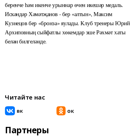
беренче һәм икенче урыннар өчен икешәр медаль.
Искәндәр Хәмәтҗанов - бер «алтын», Максим
Кузнецов бер «бронза» яулады. Клуб тренеры Юрий
Архиповның сыйфатлы хөкемдар эше Рәхмәт хаты
белән билгеләнде.
Читайте нас
Партнеры