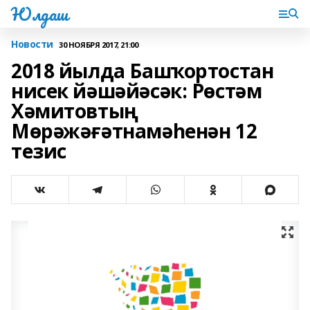
Юлдаш
Новости
30 НОЯБРЯ 2017, 21:00
2018 йылда Башҡортостан
нисек йәшәйәсәк: Рөстәм
Хәмитовтың
Мөрәжәғәтнамәһенән 12
тезис