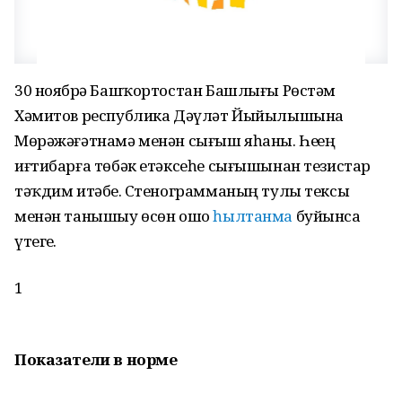
30 ноябрҙә Башҡортостан Башлығы Рөстәм
Хәмитов республика Дәүләт Йыйылышына
Мөрәжәғәтнамә менән сығыш яһаны. Һеҙҙең
иғтибарға төбәк етәксеһе сығышынан тезистар
тәҡдим итәбеҙ. Стенограмманың тулы тексы
менән танышыу өсөн ошо
һылтанма
буйынса
үтегеҙ.
1
Показатели в норме