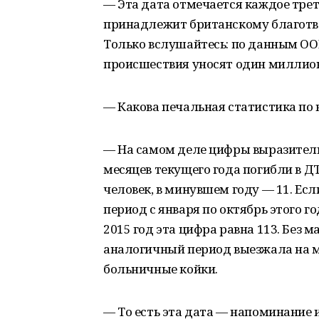
— Эта дата отмечается каждое трет
принадлежит британскому благотв
Только вслушайтесь: по данным О
происшествия уносят один миллион
— Какова печальная статистика по
— На самом деле цифры выразительн
месяцев текущего года погибли в 
человек, в минувшем году — 11. Ес
период с января по октябрь этого г
2015 год эта цифра равна 113. Без 
аналогичный период выезжала на м
больничные койки.
— То есть эта дата — напоминание 