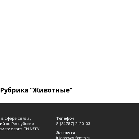
Рубрика "Животные"
в сфере связи ,
Телефон
ий по Республике
8 (34787) 2-20-03
омер: серия ПИ №ТУ
Эл. почта
juldash@ufamts.ru