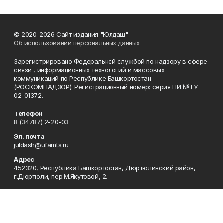
© 2020-2026 Сайт издания "Юлдаш"
Об использовании персональных данных
Зарегистрировано Федеральной службой по надзору в сфере
связи , информационных технологий и массовых
коммуникаций по Республике Башкортостан
(РОСКОМНАДЗОР). Регистрационный номер: серия ПИ №ТУ
02-01372.
Телефон
8 (34787) 2-20-03
Эл. почта
juldash@ufamts.ru
Адрес
452320, Республика Башкортостан, Дюртюлинский район,
г.Дюртюли, пер.М.Якутовой, 2.
Рекламная служба
8 (34787) 2-22-60
Редакция
8 (34787) 2-20-03