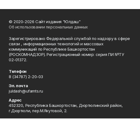
© 2020-2026 Сайт издания "Юлдаш"
Об использовании персональных данных
Зарегистрировано Федеральной службой по надзору в сфере
связи , информационных технологий и массовых
коммуникаций по Республике Башкортостан
(РОСКОМНАДЗОР). Регистрационный номер: серия ПИ №ТУ
02-01372.
Телефон
8 (34787) 2-20-03
Эл. почта
juldash@ufamts.ru
Адрес
452320, Республика Башкортостан, Дюртюлинский район,
г.Дюртюли, пер.М.Якутовой, 2.
Рекламная служба
8 (34787) 2-22-60
Редакция
8 (34787) 2-20-03