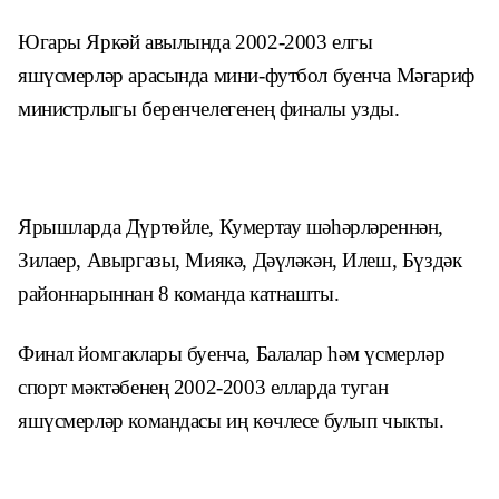
Югары Яркәй авылында 2002-2003 елгы
яшүсмерләр арасын­да мини-футбол буенча Мәгариф
министрлыгы беренчелегенең финалы узды.
Ярышларда Дүртөйле, Кумертау
шәһәрләреннән,
Зилаер, Авырга
зы, Миякә, Дәүләкән, Илеш, Бүздәк
районнарыннан 8 команда катнашты.
Финал йомгаклары буенча, Бала
лар һәм үсмерләр
спорт мәктәбенең
2002-2003 елларда туган
яшүсмерләр
командасы иң көчлесе булып чыкты.