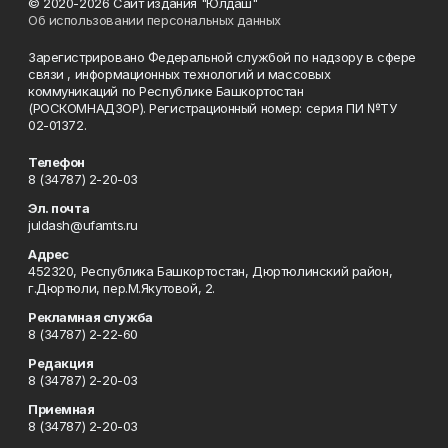
© 2020-2026 Сайт издания "Юлдаш"
Об использовании персональных данных
Зарегистрировано Федеральной службой по надзору в сфере
связи , информационных технологий и массовых
коммуникаций по Республике Башкортостан
(РОСКОМНАДЗОР). Регистрационный номер: серия ПИ №ТУ
02-01372.
Телефон
8 (34787) 2-20-03
Эл. почта
juldash@ufamts.ru
Адрес
452320, Республика Башкортостан, Дюртюлинский район,
г.Дюртюли, пер.М.Якутовой, 2.
Рекламная служба
8 (34787) 2-22-60
Редакция
8 (34787) 2-20-03
Приемная
8 (34787) 2-20-03