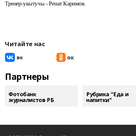
Тренер-укытучы - Ренат Кәримов.
Читайте нас
Партнеры
Фотобанк
Рубрика "Еда и
журналистов РБ
напитки"