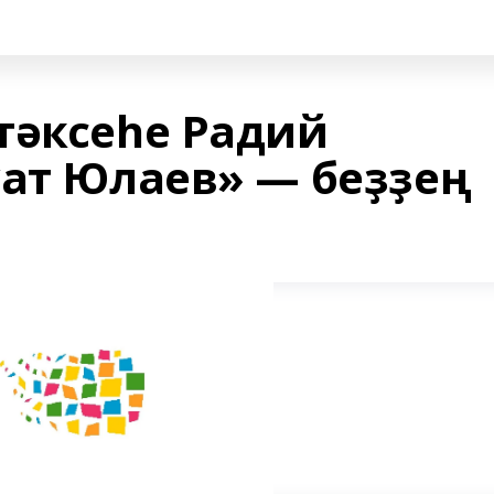
тәксеһе Радий
уат Юлаев» — беҙҙең