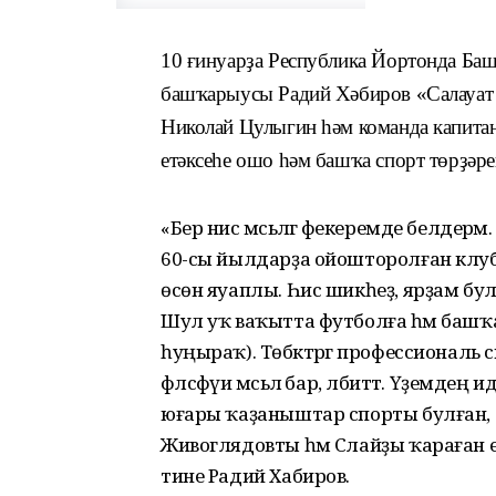
10 ғинуарҙа Республика Йортонда Ба
башҡарыусы Радий Хәбиров «Салауат Ю
Николай Цулыгин һәм команда капита
етәксеһе ошо һәм башҡа спорт төрҙәре
«Бер нисә мәсьәләгә фекеремде белдер
60-сы йылдарҙа ойошторолған клубт
өсөн яуаплы. Һис шикһеҙ, ярҙам бул
Шул уҡ ваҡытта футболға һәм башҡа 
һуңыраҡ). Төбәктәргә профессиональ
фәлсәфәүи мәсьәлә бар, әлбиттә. Үҙемде
юғары ҡаҙаныштар спорты булған, ти
Живоглядовты һәм Слайҙы ҡараған ерҙ
тине Радий Хабиров.