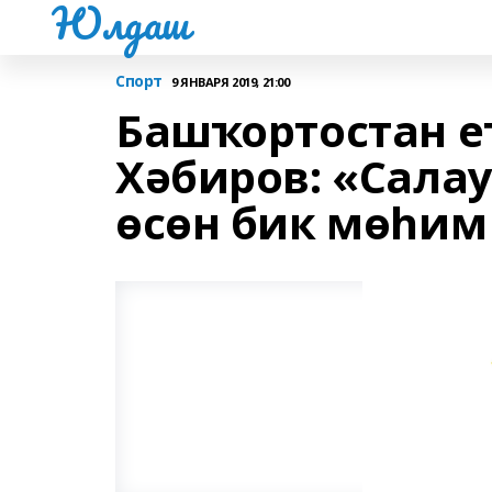
Юлдаш
Спорт
9 ЯНВАРЯ 2019, 21:00
Башҡортостан е
Хәбиров: «Сала
өсөн бик мөһим