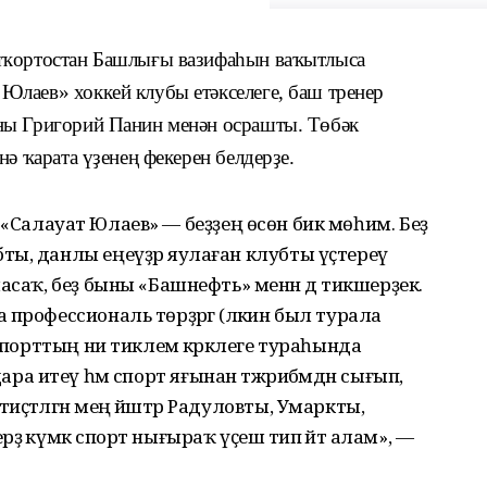
шҡортостан Башлығы вазифаһын ваҡытлыса
лаев» хоккей клубы етәкселеге, баш тренер
ны Григорий Панин менән осрашты. Төбәк
нә ҡарата үҙенең фекерен белдерҙе.
әм. «Салауат Юлаев» — беҙҙең өсөн бик мөһим. Беҙ
ы, данлы еңеүҙәр яулаған клубты үҫтереү
асаҡ, беҙ быны «Башнефть» менән дә тикшерҙек.
профессиональ төрҙәргә (ләкин был турала
 спорттың ни тиклем кәрәклеге тураһында
ң идара итеү һәм спорт яғынан тәжрибәмдән сығып,
ҫтәләгән мең йәштәр Радуловты, Умаркты,
ә күмәк спорт нығыраҡ үҫешә тип әйтә алам», —