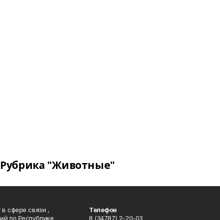
Рубрика "Животные"
в сфере связи ,
Телефон
ий по Республике
8 (34787) 2-20-03