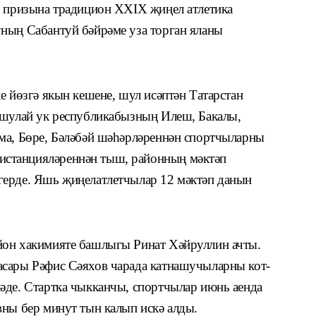
е призына традицион XXIX җиңел атлетика
ның Сабантуй бәйрәме уза торган яланы
е йөзгә якын кешене, шул исәптән Татарстан
 шу­лай ук республикабызның Илеш, Бакалы,
ма, Бөре, Бәләбәй шәһәрләреннән спортчы­ларны
станцияләреннән тыш, районның мәктәп
герде. Яшь җиңелатлетчылар 12 мәктәп данын
йон хакимияте башлыгы Ринат Хәйруллин ачты.
асары Рәфис Сәяхов чарада катнашучыларны кот­
әде. Стартка чыкканчы, спортчылар июнь аенда
вны бер минут тын калып искә алды.