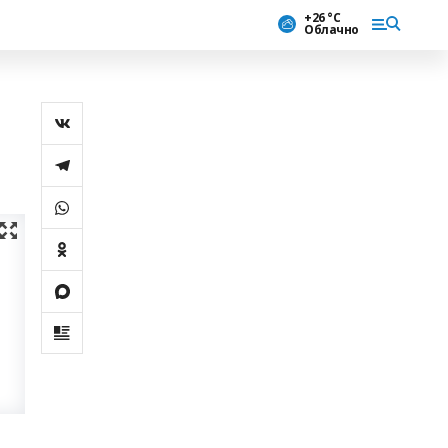
+26 °С
Облачно