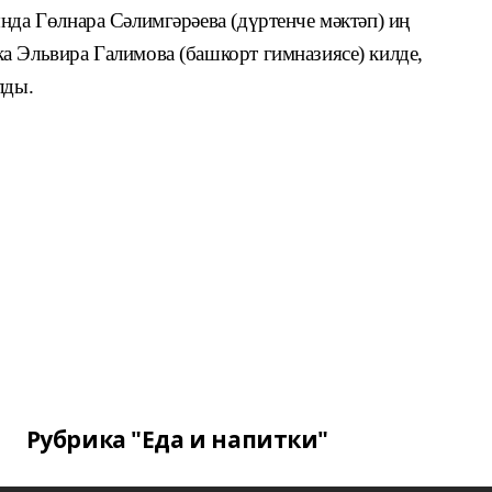
нда Гөлнара Сәлимгәрәева (дүртенче мәктәп) иң
 Эль­вира Галимова (башкорт гимназиясе) килде,
лды.
Рубрика "Еда и напитки"