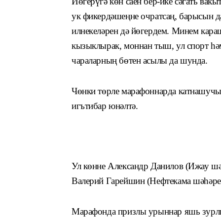
Йөгерүгә көн саен бер-ике сәгать вак
ук фикердәшеңне очратсаң, барысын д
илнекеләрен дә йөгердем. Минем ка­ра
кызыклырак, моннан тыш, ул спорт һ
чараларның бөтен асылы да шунда.
Чөнки төрле марафоннарда катнашучыл
игътибар юнәлтә.
Ул көнне Александр Данилов (Ижау ш
Валерий Гарейшин (Нефтекама шәһәре)
Марафонда призлы урыннар яшь зурлы