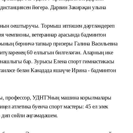
ис­танциясен йөгерә. Дарвин Закирҗан улына
фонын оештыручы. Тормыш иптәшен дәртләндереп
ия чемпи­оны, ветераннар арасында бадминтон
рының берничә тапкыр призеры Галина Васильевна
р итүләренең 60 еллыгын билгеләгән. Аларның ике
тнашлыгы бар. Зурысы Елена спорт гимнастикасы
гаиләсе белән Канадада яшәүче Ирина - бадминтон
оры, профессор, УДНТУның машина корылмалары
ңел атлетика буенча спорт мастеры:
45 ел элек
- дип сөйли әңгәмәдәшем.