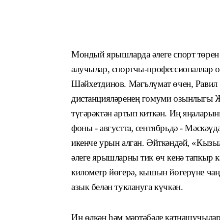
Мондый ярышларда әлеге спорт төрен
алучылар, спортчы-профессионаллар о
Шәйхетдинов. Мәгълүмат өчен, Равил З
дистанцияләренең гомуми озынлыгы Җ
түгәрәктән артып киткән. Иң яңаларын
фоны - августта, сентябрьдә - Мәскәү
икенче урын алган. Әйткәндәй, «Кызы
әлеге ярышларны тик өч кенә тапкыр к
километр йөгерә, кышын йөгерүне чаң
азык белән туклануга күчкән.
Иң өлкән һәм мәртәбәле катнашучыла