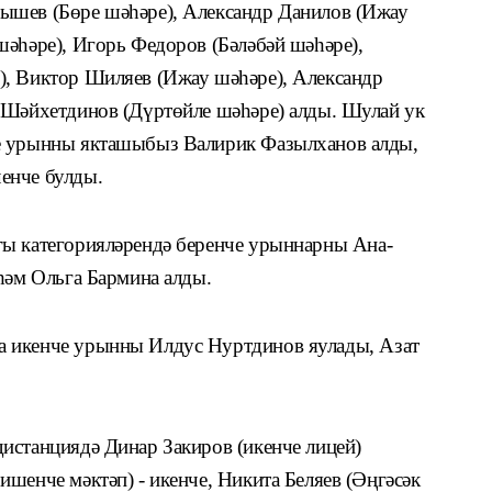
­шев (Бөре шәһәре), Александр Данилов (Ижау
шәһәре), Игорь Федоров (Бәләбәй шәһәре),
), Виктор Шиляев (Ижау шәһәре), Александр
 Шәйхетдинов (Дүртөйле шәһәре) алды. Шулай ук
е урынны якташыбыз Валирик Фазылханов алды,
енче булды.
гы категорияләрендә беренче урыннарны Ана­
һәм Ольга Бармина алды.
 икенче урынны Илдус Нуртдинов яулады, Азат
истанциядә Динар Закиров (икенче лицей)
шенче мәктәп) - икенче, Никита Беляев (Әңгәсәк