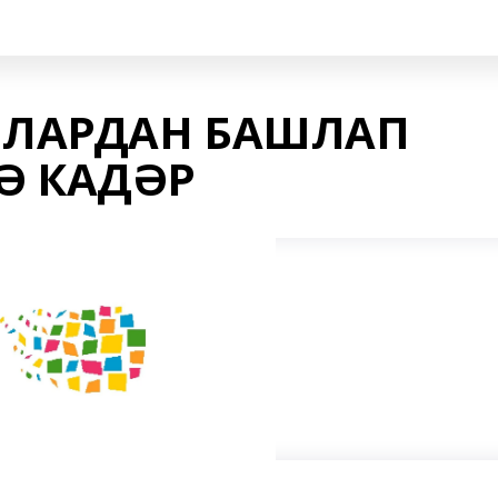
ЛАРДАН БАШЛАП
Ә КАДӘР