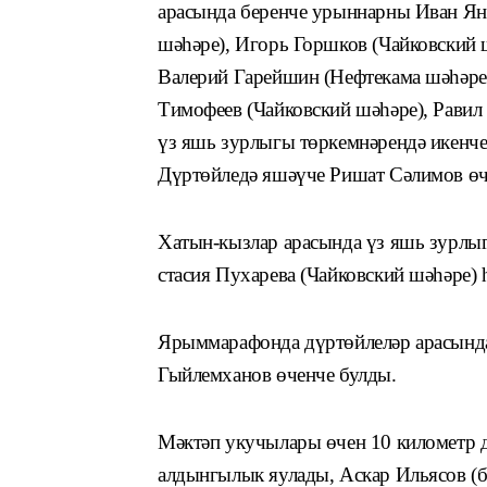
арасында беренче урыннарны Иван Яны
шәһәре), Игорь Горшков (Чайковский 
Валерий Гарейшин (Нефтекама шәһәре
Тимофеев (Чайковский шәһәре), Равил
үз яшь зурлыгы төркемнәрендә икенч
Дүртөйледә яшәүче Ришат Сәлимов өч
Хатын-кызлар арасында үз яшь зурлы
стасия Пухарева (Чайковский шәһәре) 
Ярыммарафонда дүртөйлеләр арасында
Гыйлемханов өченче булды.
Мәктәп укучылары өчен 10 километр д
алдынгылык яулады, Аскар Ильясов (би