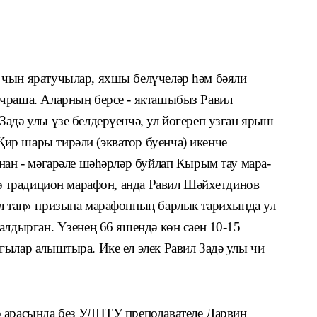
 чын яратучылар, яхшы белүчеләр һәм бәяли
ч­раша. Аларның берсе - якташыбыз Равил
адә улы үзе белдерүенчә, ул йөгереп узган ярыш
ир шары тирәли (экватор буенча) икенче
нан - мәгарәле шәһәрләр буйлап Кырым тау мара­
дә тра­дицион марафон, анда Равил Шәйхетдинов
л таң»
призына марафонның барлык тарихында ул
алдырган. Үзенең 66 яшендә көн саен 10-15
гылар алыштыра. Ике ел элек Равил Задә улы чи
р арасында без УДНТУ преподавателе Дарвин