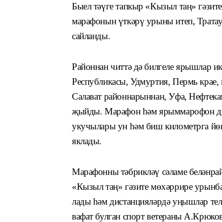
Быел тәүге тапкыр «Кызыл таң» гәзит
марафонын үткәрү урыны итеп, Тратау
сайланды.
Районнан читтә дә билгеле ярышлар ик
Республикасы, Удмуртия, Пермь крае,
Салават районнарыннан, Уфа, Нефтека
җыйды. Марафон һәм ярыммарофон ди
укучылары ун һәм биш километрга йө
яклады.
Марафонны тәбрикләү сәламе беләнра
«Кызыл таң» гәзите мөхәррире урынб
лады һәм дистанцияләрдә уңышлар тел
вафат булган спорт ветераны А.Крюко