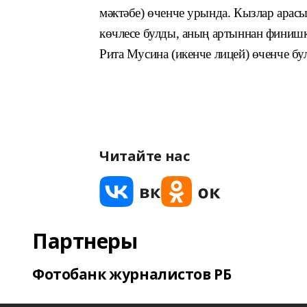
мәктәбе) өченче урында. Кызлар арасы
көчлесе булды, аның артыннан финишка
Рита Мусина (икенче лицей) өченче бу
Читайте нас
Партнеры
Фотобанк журналистов РБ