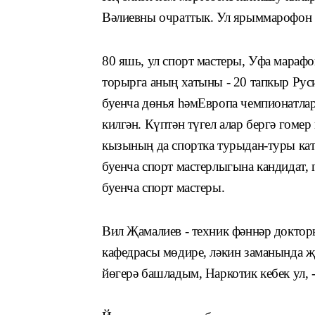
Вәлиевны очраттык. Ул ярыммарофон д
80 яшь, ул спорт мастеры, Уфа мара
торырга аның хатыны - 20 тапкыр Рус
буенча дөнья һәмЕвропа чемпионатла
килгән. Күптән түгел алар бергә гоме
кызының да спортка турыдан-туры ка
буенча спорт мастерлыгына кандидат, 
буенча спорт мастеры.
Вил Җамалиев - техник фәннәр докт
кафедрасы мөдире, ләкин заманында җи
йөгерә башладым, Нарко­тик кебек ул, 