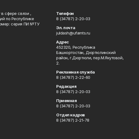
в сфере связи ,
Телефон
ий по Республике
8 (34787) 2-20-03
омер: серия ПИ №ТУ
Эл. почта
juldash@ufamts.ru
Адрес
452320, Республика
Башкортостан, Дюртюлинский
район, г.Дюртюли, пер.М.Якутовой,
2.
Рекламная служба
8 (34787) 2-22-60
Редакция
8 (34787) 2-20-03
Приемная
8 (34787) 2-20-03
Отдел кадров
8 (34787) 2-21-78