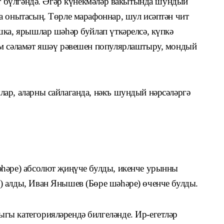
ыт бүлгәндә. Әгәр күнекмәләр вакытында шун­дый
а онытасың. Төрле марафоннар, шул исәптән чит
шка, ярышлар шәһәр буйлап үткәрелсә, күпкә
әм сәламәт яшәү рәвешен популярлаштыру, мондый
ар, аларны сайлаганда, нәкъ шундый нәрсәләргә
әһәре) абсолют җиңүче булды, икенче урынны
 алды, Иван Янышев (Бөре шәһәре) өченче булды.
гы категорияләрендә билгеләнде. Ир-егетләр