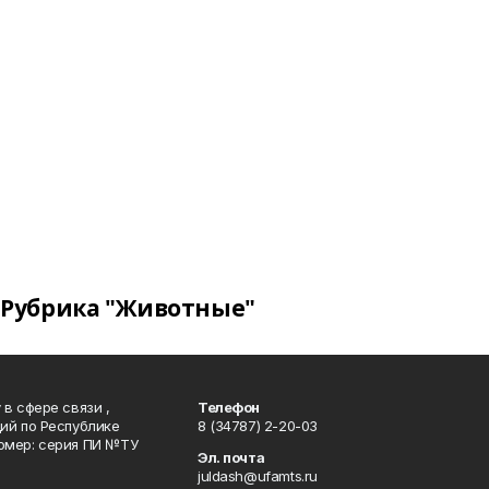
Рубрика "Животные"
в сфере связи ,
Телефон
ий по Республике
8 (34787) 2-20-03
омер: серия ПИ №ТУ
Эл. почта
juldash@ufamts.ru