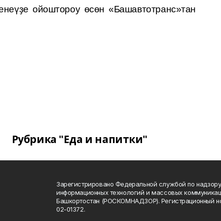
енеүҙе ойоштороу өсөн «Башавтотранс»тан
Рубрика "Еда и напитки"
Зарегистрировано Федеральной службой по надзору 
информационных технологий и массовых коммуникац
Башкортостан (РОСКОМНАДЗОР). Регистрационный н
02-01372.