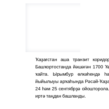
Ҡаҙағстан аша транзит корид
Башҡортостанда йәшәгән 1700 Ҡ
ҡайта. Ырымбур өлкәһендә һә
йыйылыуы арҡаһында Рәсәй-Ҡаҙағс
24 һәм 25 сентябрҙә ойошторола
иртә таңдан башланды.