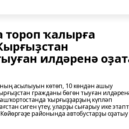
 тороп ҡалырға
Ҡырғыҙстан
ыуған илдәренә оҙат
ының асылыуын көтөп, 10 көндән ашыу
ырғыҙстан гражданы бөгөн тыуған илдәрен
Башҡортостанда ҡырғыҙҙарҙың күпләп
стан сиген үтеү, уларҙы сығарыу ике этапт
. Көйөргәҙе районында автобустарҙы оҙатыу