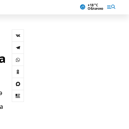
+18 °С
Облачно
а
ә
а