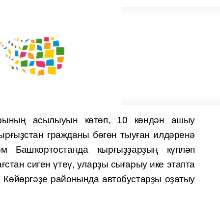
орының асылыуын көтөп, 10 көндән ашыу
ырғыҙстан гражданы бөгөн тыуған илдәренә
м Башҡортостанда ҡырғыҙҙарҙың күпләп
тан сиген үтеү, уларҙы сығарыу ике этапта
. Көйөргәҙе районында автобустарҙы оҙатыу