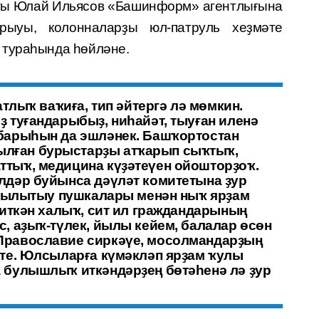
ғы Юлай Ильясов «Башинформ» агентлығына
ыуы, колонналарҙы юл-патруль хеҙмәте
 тураһында һөйләне.
атлыҡ ваҡиға, тип әйтергә лә мөмкин.
 туғандарыбыҙ, ниһайәт, тыуған иленә
 барыһын да эшләнек. Башҡортостан
лған бурыстарҙы атҡарып сыҡтыҡ,
тыҡ, медицина күҙәтеүен ойошторҙоҡ.
лдәр буйынса дәүләт комитетына ҙур
, йылытыу пушкалары менән ныҡ ярҙам
 иткән халыҡ, сит ил граждандарының
, аҙыҡ-түлек, йылы кейем, балалар өсөн
Православие сиркәүе, мосолмандарҙың
тте. Юлсыларға күмәкләп ярҙам ҡулы
 булышлыҡ иткәндәрҙең бөтәһенә лә ҙур