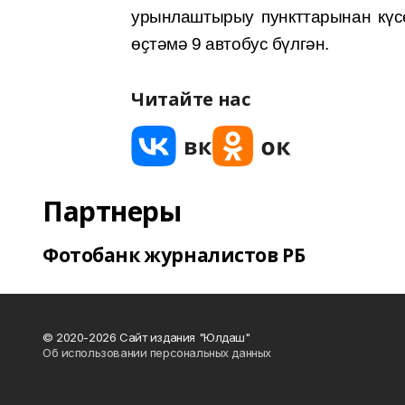
урынлаштырыу пункттарынан күс
өҫтәмә 9 автобус бүлгән.
Читайте нас
Партнеры
Фотобанк журналистов РБ
© 2020-2026 Сайт издания "Юлдаш"
Об использовании персональных данных