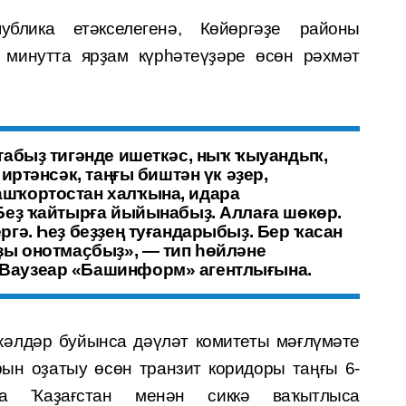
ублика етәкселегенә, Көйөргәҙе районы
минутта ярҙам күрһәтеүҙәре өсөн рәхмәт
табыҙ тигәнде ишеткәс, ныҡ ҡыуандыҡ,
 иртәнсәк, таңғы биштән үк әҙер,
ашҡортостан халҡына, идара
 Беҙ ҡайтырға йыйынабыҙ. Аллаға шөкөр.
ргә. Һеҙ беҙҙең туғандарыбыҙ. Бер ҡасан
ҙҙы онотмаҫбыҙ», — тип һөйләне
Ваузеар «Башинформ» агентлығына.
хәлдәр буйынса дәүләт комитеты мәғлүмәте
ын оҙатыу өсөн транзит коридоры таңғы 6-
ика Ҡаҙағстан менән сиккә ваҡытлыса