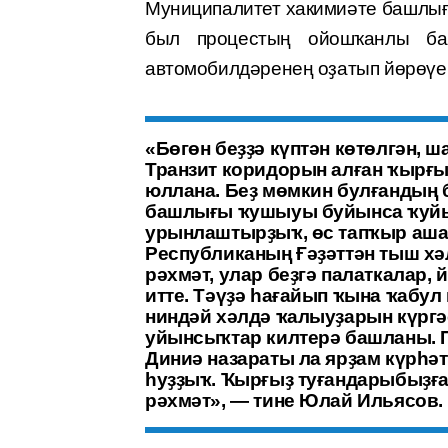
Муниципалитет хакимиәте башлы
был процестың ойошҡанлы бар
автомобилдәренең оҙатып йөрөүе
«Бөгөн беҙҙә күптән көтөлгән, ш
Транзит коридорын алған ҡырғыҙ
юллана. Беҙ мөмкин булғандың
башлығы ҡушыуы буйынса ҡуйы
урынлаштырҙыҡ, өс тапҡыр ашат
Республиканың Ғәҙәттән тыш хә
рәхмәт, улар беҙгә палаткалар
итте. Тәүҙә һағайып ҡына ҡабул
ниндәй хәлдә ҡалыуҙарын күргәс
уйынсыҡтар килтерә башланы. 
Диниә назараты ла ярҙам күрһә
һуҙҙыҡ. Ҡырғыҙ туғандарыбыҙға
рәхмәт», — тине Юлай Ильясов.