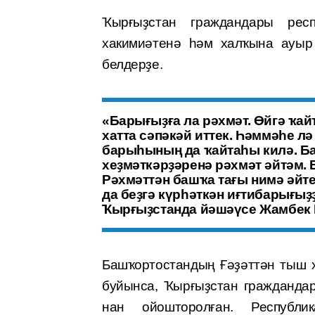
Ҡырғыҙстан граждандары респ
хакимиәтенә һәм халҡына ауыр 
белдерҙе.
«Барығыҙға ла рәхмәт. Өйгә ҡай
хатта сәпәкәй иттек. Һәммәһе лә
барыһының да ҡайтаһы килә. Б
хеҙмәткәрҙәренә рәхмәт әйтәм.
Рәхмәттән башҡа тағы нимә әйте
да беҙгә күрһәткән иғтибарығы
Ҡырғыҙстанда йәшәүсе Жамбек 
Башҡортостандың Ғәҙәттән тыш 
буйынса, Ҡырғыҙстан граждандар
нан ойошторолған. Республ