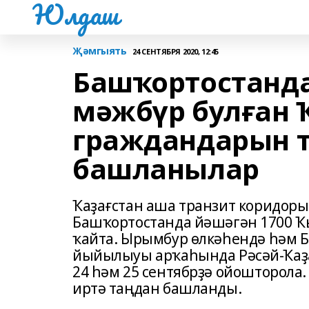
Юлдаш
Җәмгыять
24 СЕНТЯБРЯ 2020, 12:45
Башҡортостанда
мәжбүр булған 
граждандарын т
башланылар
Ҡаҙағстан аша транзит коридор
Башҡортостанда йәшәгән 1700 Ҡ
ҡайта. Ырымбур өлкәһендә һәм 
йыйылыуы арҡаһында Рәсәй-Ҡаҙағ
24 һәм 25 сентябрҙә ойошторола
иртә таңдан башланды.