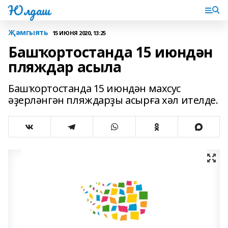
Юлдаш
Җәмгыять
15 ИЮНЯ 2020, 13:25
Башҡортостанда 15 июндән
пляждар асыла
Башҡортостанда 15 июндән махсус
әҙерләнгән пляждарҙы асырға хәл ителде.