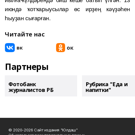
йылға-күлдәрендә биш кеше батып үлгән. 13
июндә ҡотҡарыусылар өс ирҙең кәүҙәһен
һыуҙан сығарған.
Читайте нас
Партнеры
Фотобанк
Рубрика "Еда и
журналистов РБ
напитки"
© 2020-2026 Сайт издания "Юлдаш"