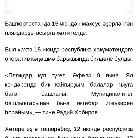
Башҡортостанда 15 июндән махсус әҙерләнгән
пляждарҙы асырға хәл ителде.
Был хаҡта 15 июндә республика хөкүмәтендәге
оператив кәңәшмә барышында билдәле булды.
«Пляждар күп түгел. Өфөлә 9 ғына. Ял
көндәрендә бик ҡайғырҙым, балалар һыуға
бата башланы. Муниципалитет
башлыҡтарынан быға иғтибар итеүҙәрен
һорайым», — тине Радий Хәбиров.
Хәтерегеҙгә төшөрәбеҙ, 12 июндә республика