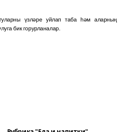
ртуларны үзләре уйлап таба һәм аларның
луга бик горурланалар.
Рубрика "Еда и напитки"