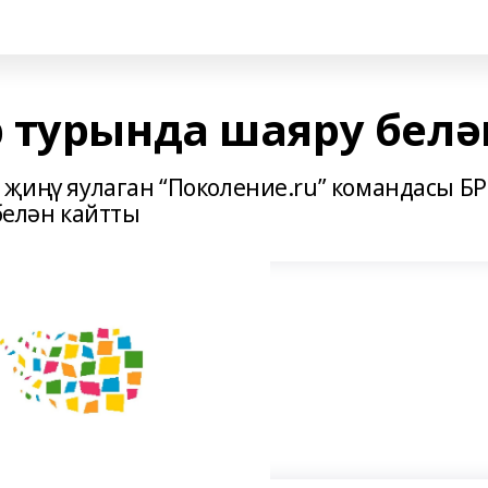
 турында шаяру белә
 җиңү яулаган “Поколение.ru” командасы БР
елән кайтты