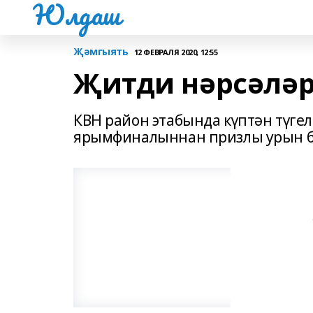
Юлдаш
Җәмгыять
12 ФЕВРАЛЯ 2020, 12:55
Җитди нәрсәләр
КВН район этабында күптән түгел
ярымфиналыннан призлы урын б