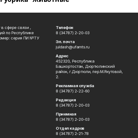
в сфере связи ,
Телефон
ий по Республике
8 (34787) 2-20-03
омер: серия ПИ №ТУ
Эл. почта
juldash@ufamts.ru
Адрес
452320, Республика
Башкортостан, Дюртюлинский
район, г.Дюртюли, пер.М.Якутовой,
2.
Рекламная служба
8 (34787) 2-22-60
Редакция
8 (34787) 2-20-03
Приемная
8 (34787) 2-20-03
Отдел кадров
8 (34787) 2-21-78