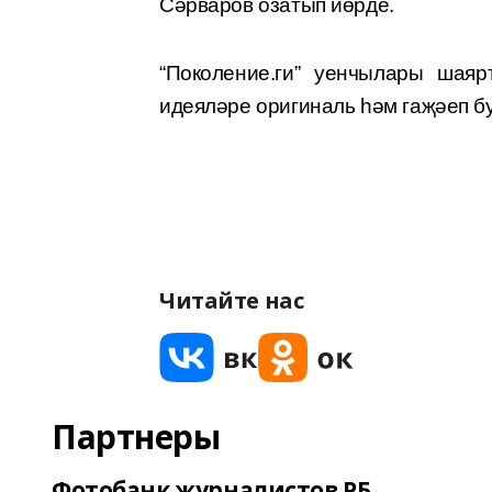
Сәрваров озатып йөрде.
“Поколение.ги” уенчылары шая
идеяләре оригиналь һәм гаҗәеп бу
Читайте нас
Партнеры
Фотобанк журналистов РБ