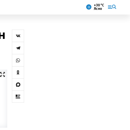
+30 °С
Ясно
н