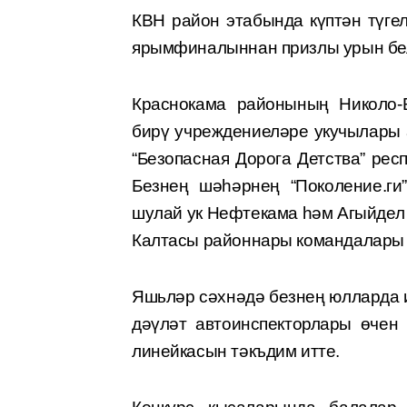
КВН район этабында күптән түгел
ярымфиналыннан призлы урын бел
Краснокама районының Николо-Б
бирү учреждениеләре укучылары 
“Безопасная Дорога Детства” рес
Безнең шәһәрнең “Поколение.ги
шулай ук Нефтекама һәм Агыйдел
Калтасы районнары командалары 
Яшьләр сәхнәдә безнең юлларда 
дәүләт автоинспекторлары өчен
линейкасын тәкъдим итте.