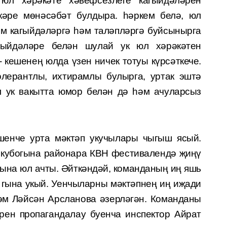
юл хәрәкәте хәвефсезлеге кагыйдәләрен
скәре мөнәсәбәт булдыра. һәркем белә, юл
м кагыйдәләргә һәм таләпләргә буйсынырга
гыйдәләре белән шулай ук юл хәрәкәтен
 кешенең юлда үзен ничек тотуы күрсәткече.
олерантлы, ихтирамлы булырга, уртак эштә
 ук вакытта юмор белән дә һәм ачуларсыз
енче урта мәктәп укучылары чыгыш ясый.
ы кубогына районара КВН фестивалендә җиңү
ына юл ачты. Әйткәндәй, команданың иң яшь
гына укый. Уенчыларны мәктәпнең иң иҗади
әм Ләйсән Арсланова әзерләгән. Команданы
рен пропагандалау буенча инспектор Айрат