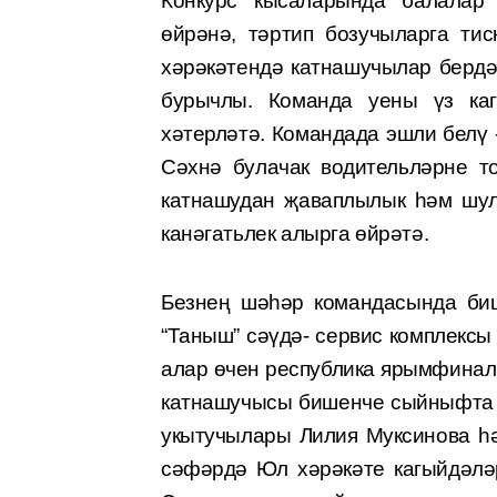
Конкурс кысаларында балалар 
өйрәнә, тәртип бо­зучыларга ти
хәрәкәтендә катнашучылар бердә
бурыч­лы. Команда уены үз ка
хәтерләтә. Командада эшли белү -
Сәхнә булачак водительләрне т
катнашудан җаваплылык һәм шул
канәгатьлек алырга өйрәтә.
Безнең шәһәр командасында биш
“Таныш” сәүдә- сервис комплекс
алар өчен республика ярым­финал
катнашучысы бишенче сыйныфта 
укытучылары Ли­лия Муксинова һ
сәфәрдә Юл хәрәкәте кагыйдәлә