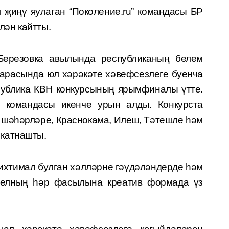
 җиңү яулаган “Поколение.ru” командасы БР
ән кайтты.
ерезовка авы­лында республиканың белем
арасында юл хәрәкәте хәвефсезлеге буенча
публи­ка КВН конкурсының ярымфиналы үтте.
” командасы икенче урын алды. Конкурста
 шәһәрләре, Краснокама, Илеш, Тәтешле һәм
катнашты.
ихтимал булган хәлләрне гәүдәләндерде һәм
 елның һәр фасылына креатив формада үз