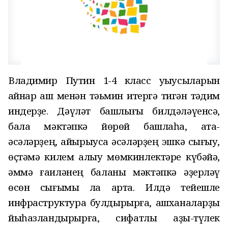
Владимир Путин 1-4 класс уҡыусыларын
ҡайнар аш менән тәьмин итергә тигән тәҡдим
индерҙе. Дәүләт башлығы билдәләүенсә,
бала мәктәпкә йөрөй башлаһа, ата-
әсәләрҙең, айырыуса әсәләрҙең эшкә сығыу,
өҫтәмә килем алыу мөмкинлектәре күбәйә,
әммә ғаиләнең баланы мәктәпкә әҙерләү
өсөн сығымы ла арта. Илдә тейешле
инфраструктура булдырырға, ашханаларҙы
йыһазландырырға, сифатлы аҙыҡ-түлек