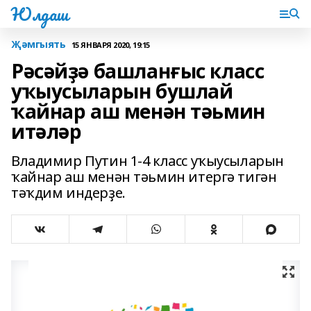
Юлдаш
Җәмгыять
15 ЯНВАРЯ 2020, 19:15
Рәсәйҙә башланғыс класс
уҡыусыларын бушлай
ҡайнар аш менән тәьмин
итәләр
Владимир Путин 1-4 класс уҡыусыларын
ҡайнар аш менән тәьмин итергә тигән
тәҡдим индерҙе.