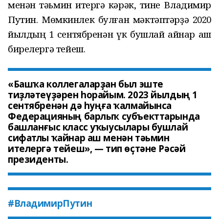
менән тәьмин итергә кәрәк, тине Владимир
Путин. Мөмкинлек булған мәктәптәрҙә 2020
йылдың 1 сентябренән үк бушлай ҡайнар аш
бирелергә тейеш.
«Башҡа коллегаларҙан был эште
тиҙләтеүҙәрен һорайым. 2023 йылдың 1
сентябренән дә һуңға ҡалмайынса
Федерацияның барлыҡ субъекттарында
башланғыс класс уҡыусылары бушлай
сифатлы ҡайнар аш менән тәьмин
ителергә тейеш», — тип өҫтәне Рәсәй
президенты.
#ВладимирПутин