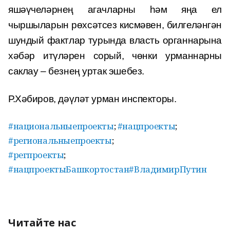
яшәүчеләрнең агачларны һәм яңа ел
чыршыларын рөхсәтсез кисмәвен, билгеләнгән
шундый фактлар турында власть органнарына
хәбәр итүләрен сорый, чөнки урманнарны
саклау – безнең уртак эшебез.
Р.Хәбиров, дәүләт урман инспекторы.
#национальныепроекты
;
#нацпроекты
;
#региональныепроекты
;
#регпроекты
;
#нацпроектыБашкортостан
#ВладимирПутин
Читайте нас