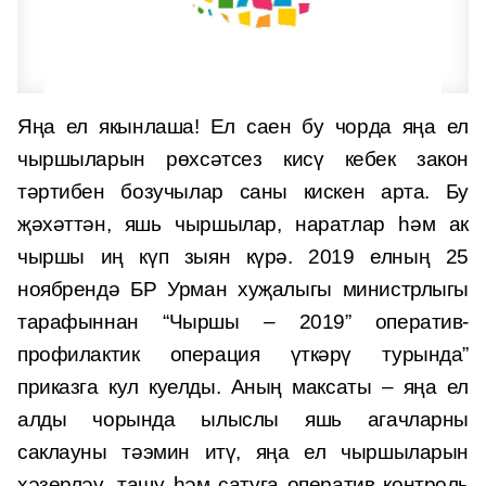
Яңа ел якынлаша! Ел саен бу чорда яңа ел
чыршыларын рөхсәтсез кисү кебек закон
тәртибен бозучылар саны кискен арта. Бу
җәхәттән, яшь чыршылар, наратлар һәм ак
чыршы иң күп зыян күрә. 2019 елның 25
ноябрендә БР Урман хуҗалыгы министрлыгы
тарафыннан “Чыршы – 2019” оператив-
профилактик операция үткәрү турында”
приказга кул куелды. Аның максаты – яңа ел
алды чорында ылыслы яшь агачларны
саклауны тәэмин итү, яңа ел чыршыларын
хәзерләү, ташу һәм сатуга оператив контроль