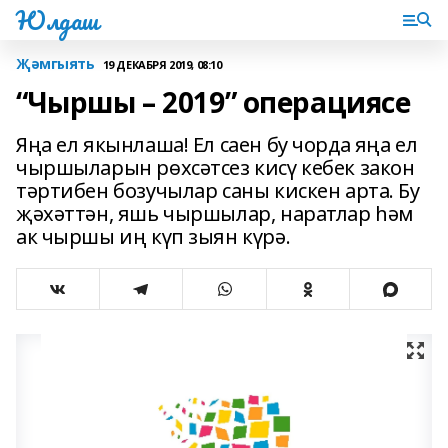
Юлдаш
Җәмгыять
19 ДЕКАБРЯ 2019, 08:10
“Чыршы – 2019” операциясе
Яңа ел якынлаша! Ел саен бу чорда яңа ел
чыршыларын рөхсәтсез кисү кебек закон
тәртибен бозучылар саны кискен арта. Бу
җәхәттән, яшь чыршылар, наратлар һәм
ак чыршы иң күп зыян күрә.