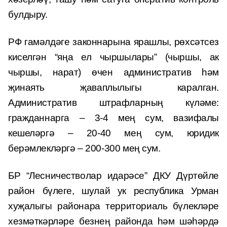
булдыру.
РФ гамәлдәге законнарына ярашлы, рөхсәтсез
киселгән “яңа ел чыршылары” (чыршы, ак
чыршы, нарат) өчен административ һәм
җинаять җаваплылыгы каралган.
Административ штрафларның күләме:
гражданнарга – 3-4 мең сум, вазифалы
кешеләргә – 20-40 мең сум, юридик
берәмлекләргә – 200-300 мең сум.
БР “Лесничестволар идарәсе” ДКУ Дүртөйле
район бүлеге, шулай ук республика Урман
хуҗалыгы районара территориаль бүлекләре
хезмәткәрләре безнең районда һәм шәһәрдә