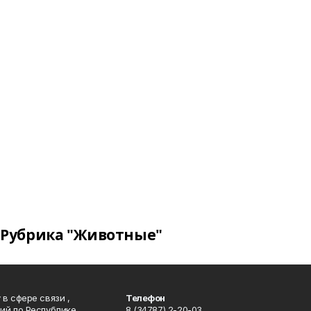
Рубрика "Животные"
в сфере связи ,
Телефон
ий по Республике
8 (34787) 2-20-03