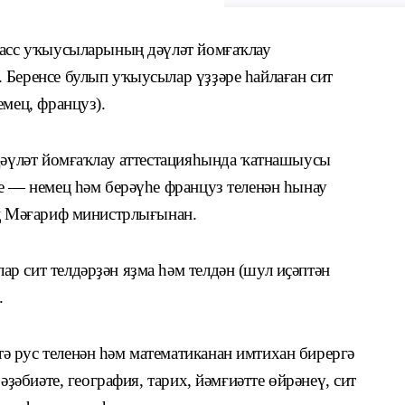
ласс уҡыусыларының дәүләт йомғаҡлау
 Беренсе булып уҡыусылар үҙҙәре һайлаған сит
емец, француз).
 дәүләт йомғаҡлау аттестацияһында ҡатнашыусы
е — немец һәм берәүһе француз теленән һынау
ың Мәғариф министрлығынан.
р сит телдәрҙән яҙма һәм телдән (шул иҫәптән
.
 рус теленән һәм математиканан имтихан бирергә
әҙәбиәте, география, тарих, йәмғиәтте өйрәнеү, сит