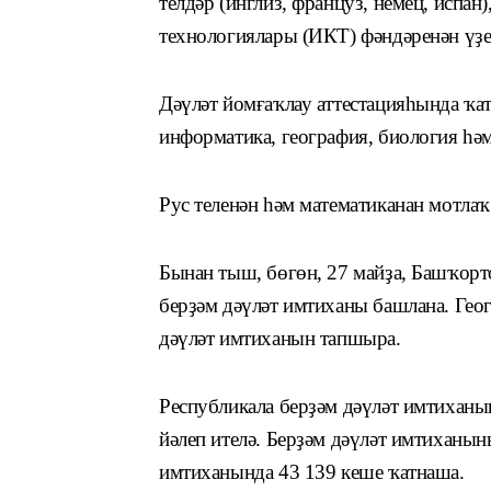
телдәр (инглиз, француз, немец, испа
технологиялары (ИКТ) фәндәренән үҙе
Дәүләт йомғаҡлау аттестацияһында ҡа
информатика, география, биология һә
Рус теленән һәм математиканан мотлаҡ
Бынан тыш, бөгөн, 27 майҙа, Башҡорт
берҙәм дәүләт имтиханы башлана. Гео
дәүләт имтиханын тапшыра.
Республикала берҙәм дәүләт имтихан
йәлеп ителә. Берҙәм дәүләт имтиханын
имтиханында 43 139 кеше ҡатнаша.