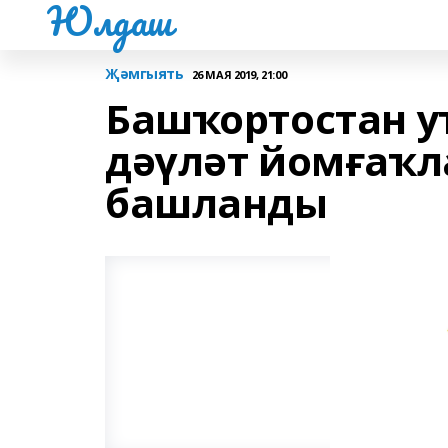
Юлдаш
Җәмгыять
26 МАЯ 2019, 21:00
Башҡортостан 
дәүләт йомғаҡл
башланды