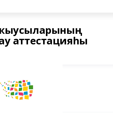
уҡыусыларының
ау аттестацияһы