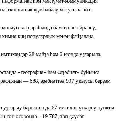
н), информатика һәм мәғлүмәт-коммуникация
нә оҡшаған икәүҙе һайлау хоҡуғына эйә.
тнашыусылар араһында йәмғиәтте өйрәнеү,
м химия киң популярлыҡ менән файҙалана.
 имтихандар 28 майҙа һәм 6 июндә уҙғарыла.
останда «география» һәм «әҙәбиәт» буйынса
графиянан — 688, әҙәбиәттән 997 уҡыусы берҙәм
ын уҙғарыу барышында 67 имтихан үткәреү пункты
ың төп осоронда – 19 787, төп дәүләт