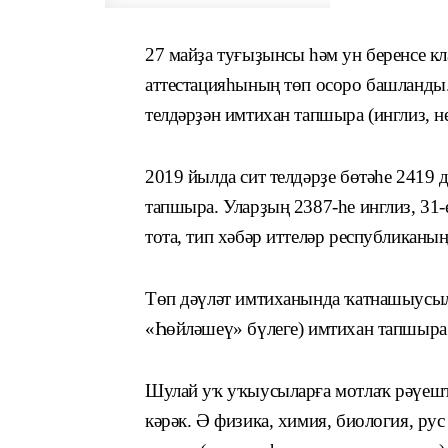
27 майҙа туғыҙынсы һәм ун беренсе к
аттестацияһының төп осоро башланды.
телдәрҙән имтихан тапшыра (инглиз, н
2019 йылда сит телдәрҙе бөтәһе 2419
тапшыра. Уларҙың 2387-һе инглиз, 31-
тота, тип хәбәр иттеләр республикан
Төп дәүләт имтиханында ҡатнашыусыла
«Һөйләшеү» бүлеге) имтихан тапшыра
Шулай уҡ уҡыусыларға мотлаҡ рәүештә
кәрәк. Ә физика, химия, биология, рус 