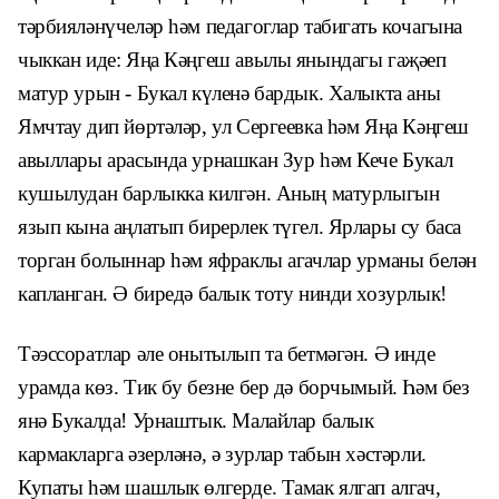
тәрбияләнүчеләр һәм педагоглар табигать кочагына
чыккан иде: Яңа Кәңгеш авылы янындагы гаҗәеп
матур урын - Букал күленә бардык. Халыкта аны
Ямчтау дип йөртәләр, ул Сергеевка һәм Яңа Кәңгеш
авыллары арасында урнашкан Зур һәм Кече Букал
кушылудан барлыкка килгән. Аның матурлыгын
язып кына аңлатып бирерлек түгел. Ярлары су баса
торган болыннар һәм яфраклы
агачлар урманы белән
капланган. Ә биредә балык
тоту нинди хозурлык!
Тәэссоратлар әле онытылып та бетмәгән. Ә
инде
урамда көз. Тик бу безне бер дә борчымый. Һ
әм без
янә Букалда! Урнаштык. Малайлар балык
кармакларга әзерләнә, ә зурлар табын хәстәрли.
Купаты һәм шашлык өлгерде. Тамак ялгап алгач,