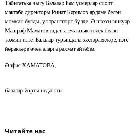
Табигатькә чыгу Балалар һәм
үсмерләр спорт
мәктәбе директоры
Ринат Кәримов ярдәме белән
мөмкин
булды, ул транспорт бүлде. Ә шәхси
эшкуар
Машраф Маматов гадәттәгечә
азык-төлек белән
тәэмин итте. Бала
лар турындагы хәстәрлекләре, изге
йөрәкләре өчен аларга рәхмәт әйтәбез.
Әлфия ХАМАТОВА,
балалар йорты педагогы.
Читайте нас