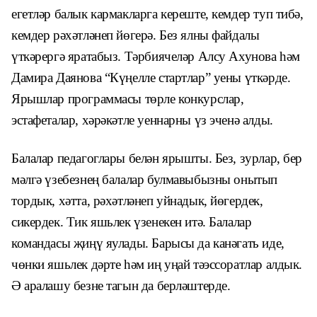
егетләр балык кармакларга кереште, кемдер туп
тибә,
кемдер рәхәтләнеп йөгерә. Без ялны файдалы
үткәрергә яратабыз. Тәрбиячеләр Алсу Ахунова
һәм
Дамира Даянова “Күңелле стартлар” уены
үткәрде.
Ярышлар программасы төрле конкурслар,
эстафеталар, хәрәкәтле уеннарны үз эченә алды.
Балалар педагоглары белән ярышты.
Без, зурлар, бер
мәлгә үзебезнең ба
лалар булмавыбызны онытып
тордык,
хәтта, рәхәтләнеп уйнадык, йөгердек,
сикердек. Тик яшьлек үзенекен итә.
Балалар
командасы җиңү яулады.
Барысы да канәгать иде,
чөнки яшьлек
дәрте һәм иң уңай тәэссоратлар алдык.
Ә аралашу безне тагын да берләштерде.