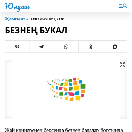
Юлдаш
Җәмгыять
4 ОКТЯБРЯ 2018, 21:00
БЕЗНЕҢ БУКАЛ
Җәй көннәренең берсендә безнең балалар йор­тында