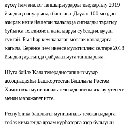
күсеү һәм аналог тапшырыуҙарҙы ҡыҫҡартыу 2019
йылдың ғинуарында башлана. Дәүләт 100 меңдән
аҙыраҡ кеше йәшәгән ҡалаларҙа сигналды таратыу
буйынса телевизион каналдарҙы субсидиялауҙан
туҡтай. Был һәр кем ҡараған мотлаҡ каналдарға
ҡағыла. Беренсе һәм икенсе мультиплекс селтәре 2018
йылдың аҙағында файҙаланыуға тапшырыла.
Шуға бәйле Ҡала телерадиотапшырыуҙар
ассоциацияһы Башҡортостан Башлығы Рөстәм
Хәмитовҡа муниципаль телевидениены яҡлау үтенесе
менән мөрәжәғәт итте.
Республика башлығы муниципаль телеканалдарға
төбәк кимәлендә ярҙам күрһәтергә әҙер булыуын