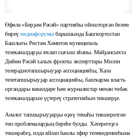
Өфөлә «Берҙәм Рәсәй» партияһы ойошторған белем
биреү
медиафорумы
барышында Башҡортостан
Башлығы Рөстәм Хәмитов муниципаль
телеканалдарҙы яҡлап сығыш яһаны. Майҙансыҡта
Дөйөм Рәсәй халыҡ фронты эксперттары Милли
телерадиотапшырыуҙар ассоциацияһы, Ҡала
телетапшырыуҙар ассоциацияһы, башҡарма власть
органдары вәкилдәре һәм журналистар менән төбәк
телеканалдарын үҫтереү стратегияһын тикшерҙе.
Аналог тапшырыуҙарҙы өҙөү темаһы тикшерелгән
төп проблемаларҙың береһе булды. Хәтерегеҙгә
төшөрәбеҙ, илдә яйлап һанлы эфир телевидениеһына