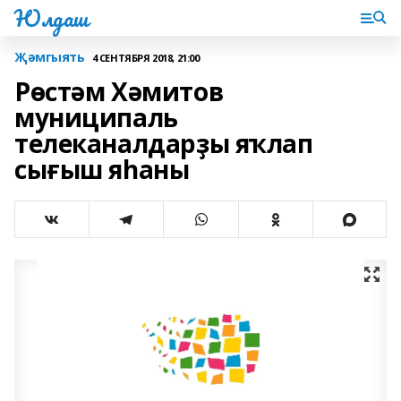
Юлдаш
Җәмгыять
4 СЕНТЯБРЯ 2018, 21:00
Рөстәм Хәмитов
муниципаль
телеканалдарҙы яҡлап
сығыш яһаны