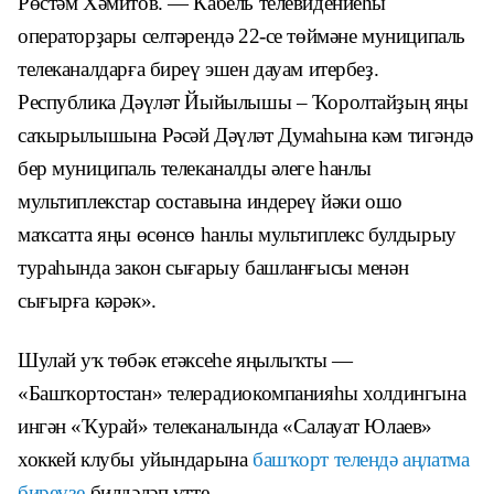
Рөстәм Хәмитов. — Кабель телевидениеһы
операторҙары селтәрендә 22-се төймәне муниципаль
телеканалдарға биреү эшен дауам итербеҙ.
Республика Дәүләт Йыйылышы – Ҡоролтайҙың яңы
саҡырылышына Рәсәй Дәүләт Думаһына кәм тигәндә
бер муниципаль телеканалды әлеге һанлы
мультиплекстар составына индереү йәки ошо
маҡсатта яңы өсөнсө һанлы мультиплекс булдырыу
тураһында закон сығарыу башланғысы менән
сығырға кәрәк».
Шулай уҡ төбәк етәксеһе яңылыҡты —
«Башҡортостан» телерадиокомпанияһы холдингына
ингән «Ҡурай» телеканалында «Салауат Юлаев»
хоккей клубы уйындарына
башҡорт телендә аңлатма
биреүҙе
билдәләп үтте.