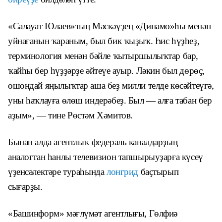
«Салауат Юлаев»тың Мәскәүҙең «Динамо»һы менән
уйнағанын ҡараным, был бик ҡыҙыҡ. Һис һүҙһеҙ,
терминология менән бәйле ҡытыршылыҡтар бар,
ҡайһы бер һүҙҙәрҙе әйтеүе ауыр. Ләкин был дөрөҫ,
ошондай яңылыҡтар аша беҙ милли телде көсәйтеүгә,
уны һаҡлауға өлөш индерәбеҙ. Был — алға табан бер
аҙым», — тине Рөстәм Хәмитов.
Бынан алда агентлыҡ федераль каналдарҙың
аналогтан һанлы телевизион тапшырыуҙарға күсеү
үҙенсәлектәре тураһында
лонгрид
баҫтырып
сығарҙы.
«Башинформ» мәғлүмәт агентлығы, Гөлфиә