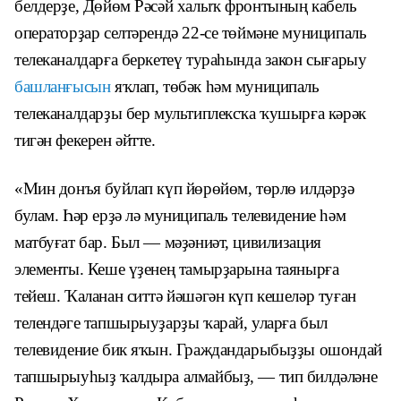
белдерҙе, Дөйөм Рәсәй халыҡ фронтының кабель
операторҙар селтәрендә 22-се төймәне муниципаль
телеканалдарға беркетеү тураһында закон сығарыу
башланғысын
яҡлап, төбәк һәм муниципаль
телеканалдарҙы бер мультиплексҡа ҡушырға кәрәк
тигән фекерен әйтте.
«Мин донъя буйлап күп йөрөйөм, төрлө илдәрҙә
булам. Һәр ерҙә лә муниципаль телевидение һәм
матбуғат бар. Был — мәҙәниәт, цивилизация
элементы. Кеше үҙенең тамырҙарына таянырға
тейеш. Ҡаланан ситтә йәшәгән күп кешеләр туған
телендәге тапшырыуҙарҙы ҡарай, уларға был
телевидение бик яҡын. Граждандарыбыҙҙы ошондай
тапшырыуһыҙ ҡалдыра алмайбыҙ, — тип билдәләне