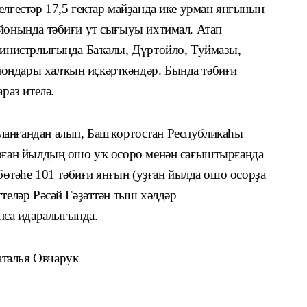
елгестәр 17,5 гектар майҙанда ике урман янғынын
айонында тәбиғи ут сығыуы ихтимал. Атап
 министрлығында Баҡалы, Дүртөйлө, Туймазы,
ондары халҡын иҫкәрткәндәр. Бында тәбиғи
раз ителә.
ланғандан алып, Башҡортостан Республикаһы
уҙған йылдың ошо уҡ осоро менән сағыштырғанда
 бөтәһе 101 тәбиғи янғын (уҙған йылда ошо осорҙа
ттеләр Рәсәй Ғәҙәттән тыш хәлдәр
са идаралығында.
талья Овчарук