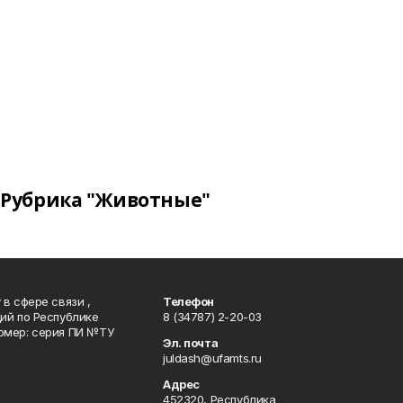
Рубрика "Животные"
в сфере связи ,
Телефон
ий по Республике
8 (34787) 2-20-03
омер: серия ПИ №ТУ
Эл. почта
juldash@ufamts.ru
Адрес
452320, Республика