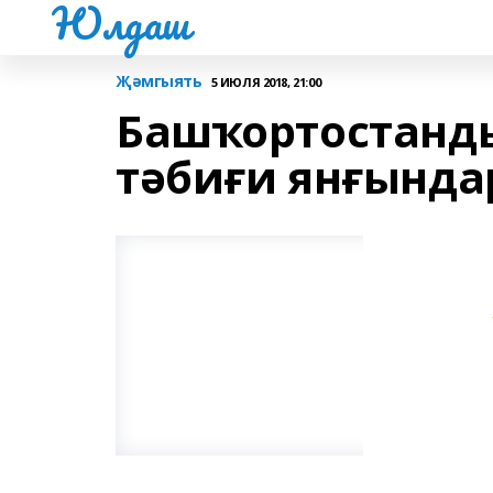
Юлдаш
Җәмгыять
5 ИЮЛЯ 2018, 21:00
Башҡортостанд
тәбиғи янғында