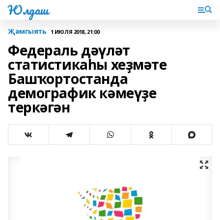
Юлдаш
Җәмгыять
1 ИЮЛЯ 2018, 21:00
Федераль дәүләт
статистикаһы хеҙмәте
Башҡортостанда
демографик кәмеүҙе
теркәгән