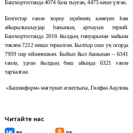
Башҡортостанда 4074 бала тыуған, 4475 кеше үлгән.
Белгестәр ғаилә ҡороу иҫәбенең кәмеүен һәм
айырылышыуҙар һанының артыуын теркәй.
Башҡортостанда 2018 йылдың ғинуарынан майына
тиклем 7212 никах теркәлгән. Былтыр ошо уҡ осорҙа
7959 пар өйләнешкән. Быйыл йыл башынан – 6341
ғаилә, уҙған йылдың биш айында 6321 ғаилә
тарҡалған.
«Башинформ» мәғлүмәт агентлығы, Гөлфиә Акулова
Читайте нас