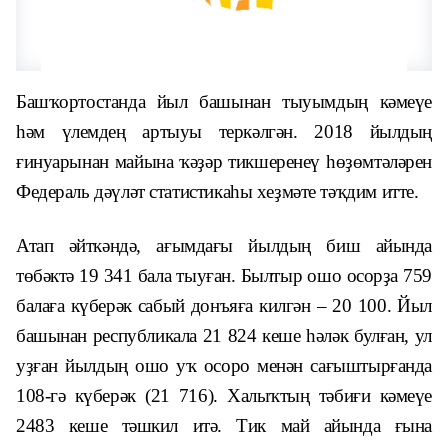
Башҡортостанда йыл башынан тыуымдың кәмеүе
һәм үлемдең артыуы теркәлгән. 2018 йылдың
ғинуарынан майына ҡәҙәр тикшеренеү һөҙөмтәләрен
Федераль дәүләт статистикаһы хеҙмәте тәҡдим итте.
Атап әйткәндә, ағымдағы йылдың биш айында
төбәктә 19 341 бала тыуған. Былтыр ошо осорҙа 759
балаға күберәк сабый донъяға килгән – 20 100. Йыл
башынан республикала 21 824 кеше һәләк булған, ул
уҙған йылдың ошо уҡ осоро менән сағыштырғанда
108-гә күберәк (21 716). Халыҡтың тәбиғи кәмеүе
2483 кеше тәшкил итә. Тик май айында ғына