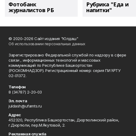
Фотобанк
Рубрика "Еда и
журналистов РБ
напитки"
© 2020-2026 Сайт издания "Юлдаш"
Об использовании персональных данных
Зарегистрировано Федеральной службой по надзору в сфере
связи , информационных технологий и массовых
коммуникаций по Республике Башкортостан
(РОСКОМНАДЗОР). Регистрационный номер: серия ПИ №ТУ
02-01372.
Телефон
8 (34787) 2-20-03
Эл. почта
juldash@ufamts.ru
Адрес
452320, Республика Башкортостан, Дюртюлинский район,
г.Дюртюли, пер.М.Якутовой, 2.
Рекламная служба