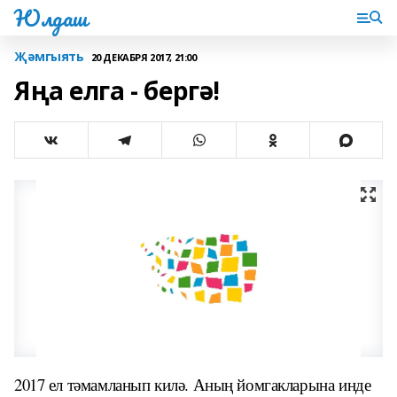
Юлдаш
Җәмгыять
20 ДЕКАБРЯ 2017, 21:00
Яңа елга - бергә!
2017 ел тәмамланып килә. Аның йомгакларына инде