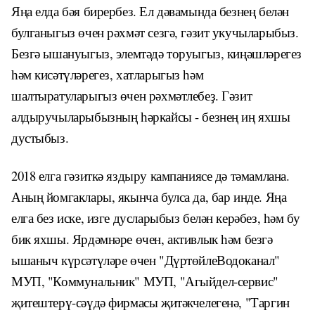
Яңа елда бәя бирербез. Ел дәвамында безнең белән
булганыгыз өчен рәхмәт сезгә, гәзит укучыларыбыз.
Безгә ышануыгыз, элемтәдә торуыгыз, киңәшләрегез
һәм кисәтүләрегез, хатларыгыз һәм
шалтыратуларыгыз өчен рәхмәтлебеҙ. Гәзит
алдыручыларыбызның һәркайсы - безнең иң яхшы
дустыбыз.
2018 елга гәзиткә яздыру кампаниясе дә тәмамлана.
Аның йомгаклары, якынча булса да, бар инде. Яңа
елга без
иске, изге дусларыбыз белән керәбез, һәм бу
бик яхшы. Ярдәмнәре өчен, активлык һәм безгә
ышаныч күрсәтүләре
өчен "ДүртөйлеВодоканал"
МУП, "Коммунальник" МУП, "Агыйдел-сервис"
җитештерү-сәүдә фирмасы җитәкчелегенә,
"Таргин