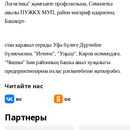
Логистика" җәмгыяте профсоюзына, Семилетка
авылы ПУЖКХ МУП, район мәгариф идарәсенә,
Башкорт-
стан каравыл отряды Уфа бүлеге Дүртөйле
бүлекчәсенә, "Игенче", "Уңыш", Киров исемендәге,
"Чишмә" һәм
районның башка авыл хуҗалыгы
предприятиеләренә ихлас рәхмәтебезне җиткерәбез.
Читайте нас
Партнеры