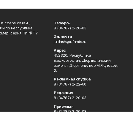
в сфере связи ,
Телефон
ий по Республике
8 (34787) 2-20-03
омер: серия ПИ №ТУ
Эл. почта
juldash@ufamts.ru
Адрес
452320, Республика
Башкортостан, Дюртюлинский
район, г.Дюртюли, пер.М.Якутовой,
2.
Рекламная служба
8 (34787) 2-22-60
Редакция
8 (34787) 2-20-03
Приемная
8 (34787) 2-20-03
Отдел кадров
8 (34787) 2-21-78