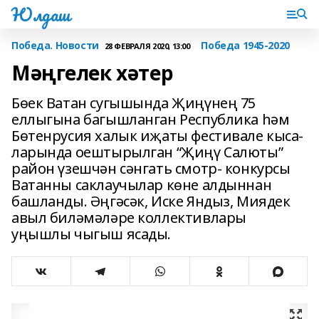
Юлдаш
Победа. Новости
Победа 1945-2020
28 ФЕВРАЛЯ 2020, 13:00
Мәңгелек хәтер
Бөек Ватан сугышында Җиңүнең 75
еллыгына багышланган Республика һәм
Бөтенрусия халык иҗаты фестивале кыса­
ларында оештырылган “Җиңү Салюты”
район үзешчән сәнгать смотр- конкурсы
Ватанны сак­лаучылар көне алдыннан
башланды. Әңгәсәк, Иске Яндыз, Миядек
авыл биләмәләре коллективла­ры
уңышлы чыгыш ясады.