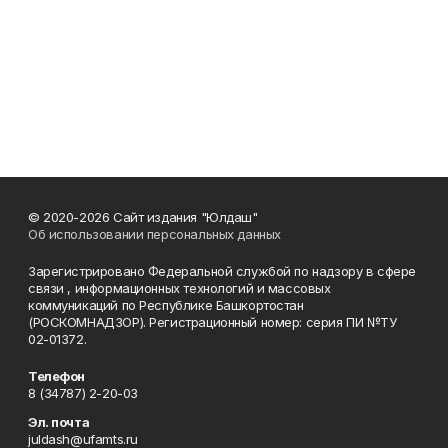
© 2020-2026 Сайт издания "Юлдаш"
Об использовании персональных данных
Зарегистрировано Федеральной службой по надзору в сфере
связи , информационных технологий и массовых
коммуникаций по Республике Башкортостан
(РОСКОМНАДЗОР). Регистрационный номер: серия ПИ №ТУ
02-01372.
Телефон
8 (34787) 2-20-03
Эл. почта
juldash@ufamts.ru