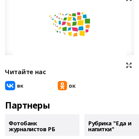
Читайте нас
Партнеры
Фотобанк
Рубрика "Еда и
журналистов РБ
напитки"