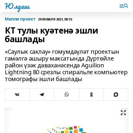
Юлдаш
Милли проект
29 ЯНВАРЯ 2021, 08:10
КТ тулы куәтенә эшли
башлады
«Саулык саклау» гомумдәүләт проектын
гамәлгә ашыру максатында Дүртөйле
район үзәк дәваханәсендә Aguilion
Lightning 80 срезлы спиральле компьютер
томографы эшли башлады