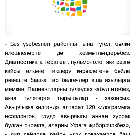
- Без үзебезнең районны гына түгел, бәлки
илешлеләрне дә хезмәтләндерәбез.
Диагностикага терапевт, пульмонолог яки сезгә
кайсы өлкәне тикшерү кирәклегенә бәйле
рәвештә башка тар белгечләр аша язылырга
мөмкин. Пациентларны түләүсез кабул итәбез,
акча түләтергә тырышулар - законсыз.
Авырлыкка килгәндә, аппарат 120 килограммга
исәпләнгән, гәүдә авырлыгы аннан зуррак
булган очракта, аларны Уфага җибәрәчәкбез»,
- дип сөйләде район үзәк дәваханәсе баш