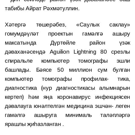
табибы Айрат Рәхмәтуллин.
Хәтергә төшерәбез, «Саулык саклау»
гомумдәүләт проектын гамәлгә ашыру
максатында Дүртөйле район үзәк
дәваханәсендә Aguilion Lightning 80 срезлы
спиральле компьютер томографы эшли
башлады. Бәясе 50 миллион сум булган
компьютер томографы профилак- тика,
диагностика (нур диагностикасы алымнарын
кертеп) һәм яңа коронавирус инфекциясен
дәвалауга юнәлтелгән медицина эшчән- леген
гамәлгә ашыруга минималь таләпләргә
ярашлы җиһазланган .