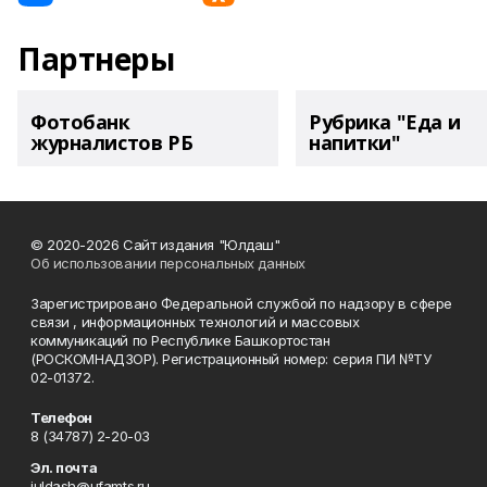
Партнеры
Фотобанк
Рубрика "Еда и
журналистов РБ
напитки"
© 2020-2026 Сайт издания "Юлдаш"
Об использовании персональных данных
Зарегистрировано Федеральной службой по надзору в сфере
связи , информационных технологий и массовых
коммуникаций по Республике Башкортостан
(РОСКОМНАДЗОР). Регистрационный номер: серия ПИ №ТУ
02-01372.
Телефон
8 (34787) 2-20-03
Эл. почта
juldash@ufamts.ru