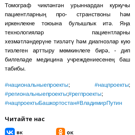
Томограф чикләнгән урыннардан куркучы
пациентларның про- странствоны һәм
иркенлекне тоюына булышлык итә. Яңа
технологияләр пациентларны
хезмәтләндерүне тизләтү һәм диагнозлар кую
тизлеген арттыру мөмкинлеге бирә, - дип
билгеләде медицина учреждениесенең баш
табибы.
#национальныепроекты
;
#нацпроекты
;
#региональныепроекты
;
#регпроекты
;
#нацпроектыБашкортостан
#ВладимирПутин
Читайте нас