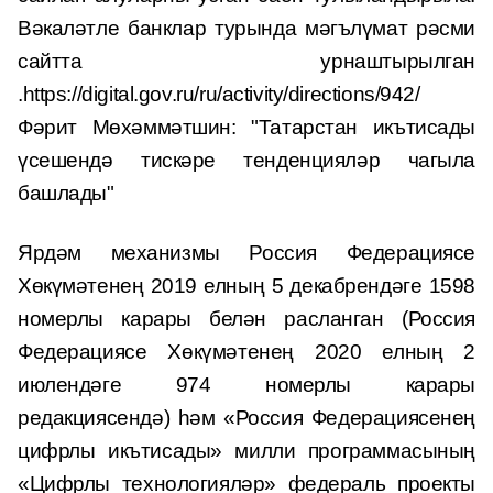
Вәкаләтле банклар турында мәгълүмат рәсми
сайтта урнаштырылган
.https://digital.gov.ru/ru/activity/directions/942/
Фәрит Мөхәммәтшин: "Татарстан икътисады
үсешендә тискәре тенденцияләр чагыла
башлады"
Ярдәм механизмы Россия Федерациясе
Хөкүмәтенең 2019 елның 5 декабрендәге 1598
номерлы карары белән расланган (Россия
Федерациясе Хөкүмәтенең 2020 елның 2
июлендәге 974 номерлы карары
редакциясендә) һәм «Россия Федерациясенең
цифрлы икътисады» милли программасының
«Цифрлы технологияләр» федераль проекты