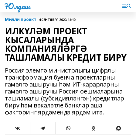
Юлдаш
Милли проект
4 СЕНТЯБРЯ 2020, 14:10
ИЛКҮЛӘМ ПРОЕКТ
КЫСАЛАРЫНДА
КОМПАНИЯЛӘРГӘ
ТАШЛАМАЛЫ КРЕДИТ БИРҮ
Россия элемтә министрлыгы цифрлы
трансформация буенча проектларны
гамәлгә ашыручы һәм ИТ-карарларны
гамәлгә ашыручы Россия оешмаларына
ташламалы (субсидияләнгән) кредитлар
бирү һәм вәкаләтле банклар аша
факторинг ярдәмендә ярдәм итә.