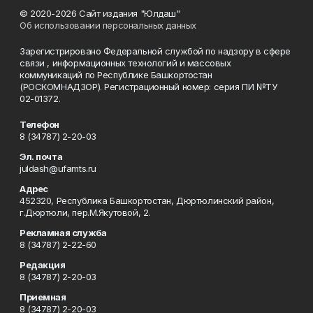
© 2020-2026 Сайт издания "Юлдаш"
Об использовании персональных данных
Зарегистрировано Федеральной службой по надзору в сфере
связи , информационных технологий и массовых
коммуникаций по Республике Башкортостан
(РОСКОМНАДЗОР). Регистрационный номер: серия ПИ №ТУ
02-01372.
Телефон
8 (34787) 2-20-03
Эл. почта
juldash@ufamts.ru
Адрес
452320, Республика Башкортостан, Дюртюлинский район,
г.Дюртюли, пер.М.Якутовой, 2.
Рекламная служба
8 (34787) 2-22-60
Редакция
8 (34787) 2-20-03
Приемная
8 (34787) 2-20-03