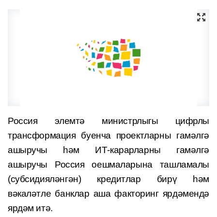
Россия элемтә министрлыгы цифрлы
трансформация буенча проектларны гамәлгә
ашыручы һәм ИТ-карарларны гамәлгә
ашыручы Россия оешмаларына ташламалы
(субсидияләнгән) кредитлар бирү һәм
вәкаләтле банклар аша факторинг ярдәмендә
ярдәм итә.