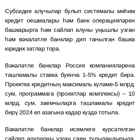
Субсидия алучылар булып системалы мөһим
кредит оешмалары һәм банк операцияләрен
башкарырга һәм сайлап алуны уңышлы узган
һәм вәкаләтле банклар дип танылган башка
юридик затлар тора.
Вәкаләтле банклар Россия компанияләренә
ташламалы ставка буенча 1-5% кредит бирә.
Проектка кредитның максималь күләме-5 млрд.
сум, программага (проектлар комплексы) – 10
млрд. сум, заемчыларга ташламалы кредит
бирү 2024 ел азагына кадәр күздә тотыла.
Вәкаләтле банклар исемлеге күрсәтелгән
сайлап алуларны узган саен тулыландырыла.