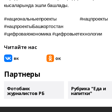
кысаларында эшли башлады.
#национальныепроекты #нацпроекты
#нацпроектыБашкортостан
#цифроваяэкономика #цифровыетехнологии
Читайте нас
Партнеры
Фотобанк
Рубрика "Еда и
журналистов РБ
напитки"