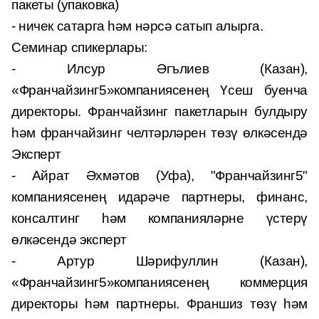
пакеты (упаковка)
- ничек сатарга һәм нәрсә сатып алырга.
Семинар спикерлары:
- Илсур Әгълиев (Казан),
«Франчайзинг5»компаниясенең Үсеш буенча
директоры. Франчайзинг пакетларын булдыру
һәм франчайзинг челтәрләрен төзү өлкәсендә
Эксперт
- Айрат Әхмәтов (Уфа), "Франчайзинг5"
компаниясенең идарәче партнеры, финанс,
консалтинг һәм компанияләрне үстерү
өлкәсендә эксперт
- Артур Шәрифуллин (Казан),
«Франчайзинг5»компаниясенең коммерция
директоры һәм партнеры. Франшиз төзү һәм