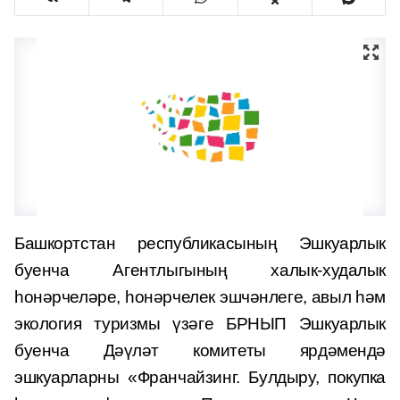
Башкортстан республикасының Эшкуарлык
буенча Агентлыгының халык-худалык
һонәрчеләре, һонәрчелек эшчәнлеге, авыл һәм
экология туризмы үзәге БРНЫП Эшкуарлык
буенча Дәүләт комитеты ярдәмендә
эшкуарларны «Франчайзинг. Булдыру, покупка