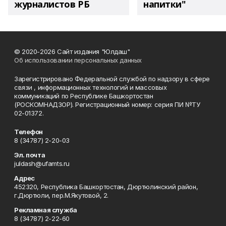
журналистов РБ
напитки"
© 2020-2026 Сайт издания "Юлдаш"
Об использовании персональных данных
Зарегистрировано Федеральной службой по надзору в сфере
связи , информационных технологий и массовых
коммуникаций по Республике Башкортостан
(РОСКОМНАДЗОР). Регистрационный номер: серия ПИ №ТУ
02-01372.
Телефон
8 (34787) 2-20-03
Эл. почта
juldash@ufamts.ru
Адрес
452320, Республика Башкортостан, Дюртюлинский район,
г.Дюртюли, пер.М.Якутовой, 2.
Рекламная служба
8 (34787) 2-22-60