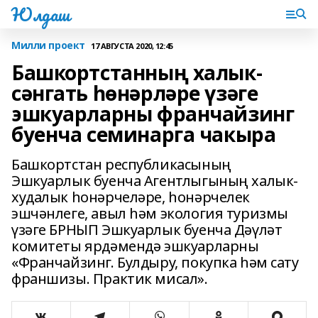
Юлдаш
Милли проект
17 АВГУСТА 2020, 12:45
Башкортстанның халык-
сәнгать һөнәрләре үзәге
эшкуарларны франчайзинг
буенча семинарга чакыра
Башкортстан республикасының
Эшкуарлык буенча Агентлыгының халык-
худалык һонәрчеләре, һонәрчелек
эшчәнлеге, авыл һәм экология туризмы
үзәге БРНЫП Эшкуарлык буенча Дәүләт
комитеты ярдәмендә эшкуарларны
«Франчайзинг. Булдыру, покупка һәм сату
франшизы. Практик мисал».