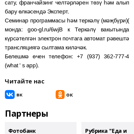
сату, франчайзинг челтәрләрен төзү һәм алып
бару өлкәсендә Эксперт.
Семинар программасы һәм теркәлү (мәҗбүри)(
монда: goo-gl.ru/6wjB к Теркәлү вакытында
күрсәтелгән электрон почтага автомат рәвештә
трансляциягә сылтама киләчәк.
Белешмә өчен телефон: +7 (937) 362-777-4
(what ' s app).
Читайте нас
Партнеры
Фотобанк
Рубрика "Еда и