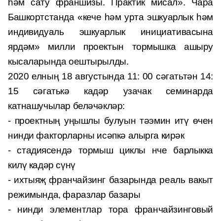
һәм сату франшизы. Практик мисал». Чара
Башкортстанда «кече һәм урта эшкуарлык һәм
индивидуаль эшкуарлык инициативасына
ярдәм» милли проектын тормышка ашыру
кысаларында оештырылды.
2020 елның 18 августында 11: 00 сәгатьтән 14:
15 сәгатькә кадәр узачак семинарда
катнашучылар беләчәкләр:
- проектның уңышлы булуын тәэмин итү өчен
нинди факторларны исәпкә алырга кирәк
- стадиясендә тормыш циклы нче барлыкка
килү кадәр сүнү
- ихтыяҗ франчайзинг базарында реаль вакыт
режимында, фаразлар базары
- нинди элементлар тора франчайзинговый