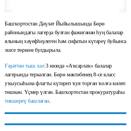
Башҡортостан Дәүләт Йыйылышында Бөрө
районындағы лагерҙа булған фажиғәнән һуң балалар
ялының хәүефһеҙлеген һәм сифатын күтәреү буйынса
эшсе төркөм булдырыла.
Ғәҙәттән тыш хәл
3 июндә «Аҡсарлаҡ» балалар
лагерында теркәлгән. Бөрө мәктәбенең 8-се класс
уҡыусыһына флагты күтәреп ҡуя торған ҡолға килеп
төшкән. Үҫмер үлгән. Башҡортостан прокуратураһы
тикшереү башлаған
.