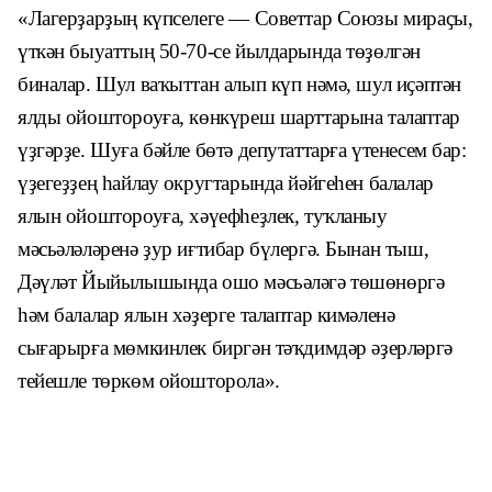
«Лагерҙарҙың күпселеге — Советтар Союзы мираҫы,
үткән быуаттың 50-70-се йылдарында төҙөлгән
биналар. Шул ваҡыттан алып күп нәмә, шул иҫәптән
ялды ойоштороуға, көнкүреш шарттарына талаптар
үҙгәрҙе. Шуға бәйле бөтә депутаттарға үтенесем бар:
үҙегеҙҙең һайлау округтарында йәйгеһен балалар
ялын ойоштороуға, хәүефһеҙлек, туҡланыу
мәсьәләләренә ҙур иғтибар бүлергә. Бынан тыш,
Дәүләт Йыйылышында ошо мәсьәләгә төшөнөргә
һәм балалар ялын хәҙерге талаптар кимәленә
сығарырға мөмкинлек биргән тәҡдимдәр әҙерләргә
тейешле төркөм ойошторола».