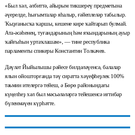
«Был хәл, әлбиттә, айырым тикшереү предметына
әүерелде, һығымталар яһалыр, ғәйеплеләр табылыр.
Ҡыҙғанысҡа ҡаршы, кешене кире ҡайтарып булмай.
Ата-әсәһенең, туғандарының һәм яҡындарының ауыр
ҡайғыһын уртаҡлашам», — тине республика
парламенты спикеры Константин Толкачев.
Дәүләт Йыйылышы рәйесе билдәләүенсә, балалар
ялын ойошторғанда тәү сиратта хәүефһеҙлек 100%
тәьмин ителергә тейеш, ә Бөрө районындағы
күңелһеҙ хәл был мәсьәләләргә тейешенсә иғтибар
бүленмәүен күрһәтте.