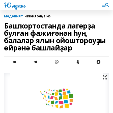
Юлдаш
мәдәният
4 ИЮНЯ 2019, 21:00
Башҡортостанда лагерҙа
булған фажиғәнән һуң
балалар ялын ойоштороуҙы
өйрәнә башлайҙар