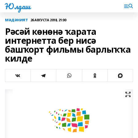
Юлдаш
мәдәният
26 АВГУСТА 2018, 21:00
Рәсәй көнөнә ҡарата
интернетта бер нисә
башҡорт фильмы барлыҡҡа
килде