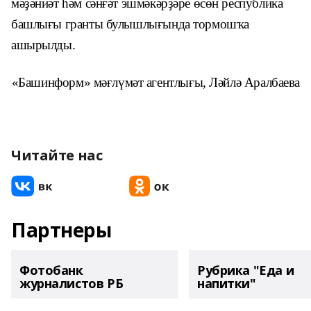
мәҙәниәт һәм сәнғәт эшмәкәрҙәре өсөн республика
башлығы гранты булышлығында тормошҡа
ашырылды.
«Башинформ» мәғлүмәт агентлығы, Ләйлә Аралбаева
Читайте нас
Партнеры
Фотобанк
Рубрика "Еда и
журналистов РБ
напитки"