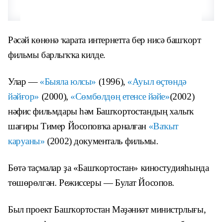
Рәсәй көнөнә ҡарата интернетта бер нисә башҡорт
фильмы барлыҡҡа килде.
Улар —
«Быяла юлсы»
(1996),
«Ауыл өҫтөндә
йәйғор»
(2000),
«Сөмбөлдөң етенсе йәйе»
(2002)
нәфис фильмдары һәм Башҡортостандың халыҡ
шағиры Тимер Йосоповҡа арналған
«Ваҡыт
каруаны»
(2002) документаль фильмы.
Бөтә таҫмалар ҙа «Башҡортостан» киностудияһында
төшөрөлгән. Режиссеры — Булат Йосопов.
Был проект Башҡортостан Мәҙәниәт министрлығы,