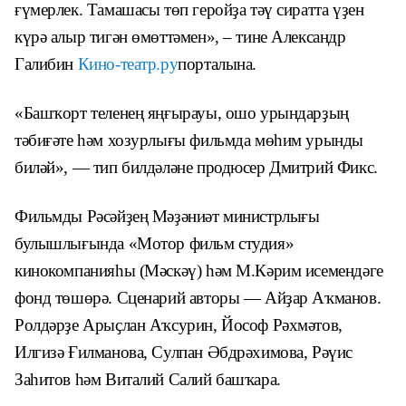
ғүмерлек. Тамашасы төп геройҙа тәү сиратта үҙен
күрә алыр тигән өмөттәмен», – тине Александр
Галибин
Кино-театр.ру
порталына.
«Башҡорт теленең яңғырауы, ошо урындарҙың
тәбиғәте һәм хозурлығы фильмда мөһим урынды
биләй», — тип билдәләне продюсер Дмитрий Фикс.
Фильмды Рәсәйҙең Мәҙәниәт министрлығы
булышлығында «Мотор фильм студия»
кинокомпанияһы (Мәскәү) һәм М.Кәрим исемендәге
фонд төшөрә. Сценарий авторы — Айҙар Аҡманов.
Ролдәрҙе Арыҫлан Аҡсурин, Йософ Рәхмәтов,
Илгизә Ғилманова, Сулпан Әбдрәхимова, Рәүис
Заһитов һәм Виталий Салий башҡара.