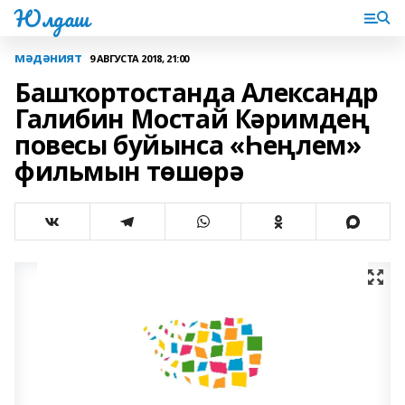
Юлдаш
мәдәният
9 АВГУСТА 2018, 21:00
Башҡортостанда Александр
Галибин Мостай Кәримдең
повесы буйынса «Һеңлем»
фильмын төшөрә