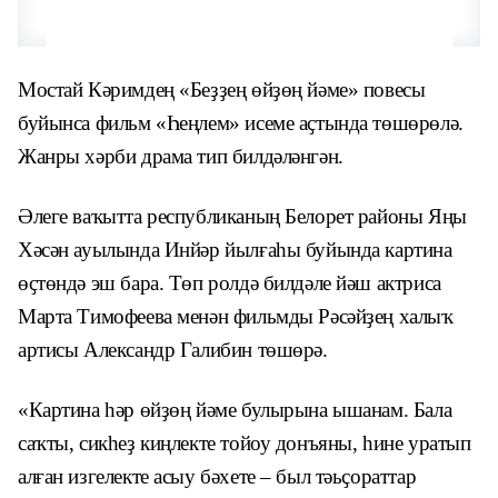
Мостай Кәримдең «Беҙҙең өйҙөң йәме» повесы
буйынса фильм «Һеңлем» исеме аҫтында төшөрөлә.
Жанры хәрби драма тип билдәләнгән.
Әлеге ваҡытта республиканың Белорет районы Яңы
Хәсән ауылында Инйәр йылғаһы буйында картина
өҫтөндә эш бара. Төп ролдә билдәле йәш актриса
Марта Тимофеева менән фильмды Рәсәйҙең халыҡ
артисы Александр Галибин төшөрә.
«Картина һәр өйҙөң йәме булырына ышанам. Бала
саҡты, сикһеҙ киңлекте тойоу донъяны, һине уратып
алған изгелекте асыу бәхете – был тәьҫораттар