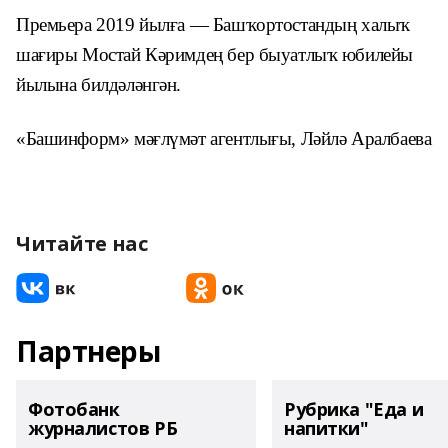
Премьера 2019 йылға — Башҡортостандың халыҡ
шағиры Мостай Кәримдең бер быуатлыҡ юбилейы
йылына билдәләнгән.
«Башинформ» мәғлүмәт агентлығы, Ләйлә Аралбаева
Читайте нас
Партнеры
Фотобанк
Рубрика "Еда и
журналистов РБ
напитки"