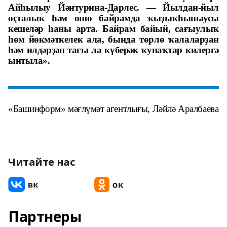
Айһылыу Йәнтурина-Дарлес. — Йылдан-йыл
оҫталыҡ һәм ошо байрамда ҡыҙыҡһыныусы
кешеләр һаны арта. Байрам байый, сағыулыҡ
һөм йөкмәткелек ала, бында төрлө ҡалаларҙан
һәм илдәрҙән тағы ла күберәк ҡунаҡтар килергә
ынтыла».
«Башинформ» мәғлүмәт агентлығы, Ләйлә Аралбаева
Читайте нас
Партнеры