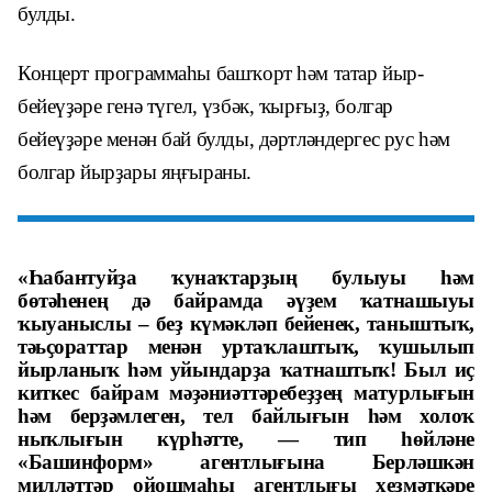
булды.
Концерт программаһы башҡорт һәм татар йыр-
бейеүҙәре генә түгел, үзбәк, ҡырғыҙ, болгар
бейеүҙәре менән бай булды, дәртләндергес рус һәм
болгар йырҙары яңғыраны.
«Һабантуйҙа ҡунаҡтарҙың булыуы һәм
бөтәһенең дә байрамда әүҙем ҡатнашыуы
ҡыуаныслы – беҙ күмәкләп бейенек, таныштыҡ,
тәьҫораттар менән уртаҡлаштыҡ, ҡушылып
йырланыҡ һәм уйындарҙа ҡатнаштыҡ! Был иҫ
киткес байрам мәҙәниәттәребеҙҙең матурлығын
һәм берҙәмлеген, тел байлығын һәм холоҡ
ныҡлығын күрһәтте, — тип һөйләне
«Башинформ» агентлығына Берләшкән
милләттәр ойошмаһы агентлығы хеҙмәткәре