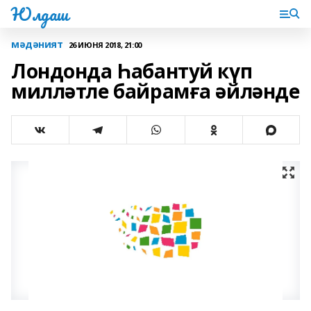
Юлдаш
мәдәният
26 ИЮНЯ 2018, 21:00
Лондонда Һабантуй күп
милләтле байрамға әйләнде