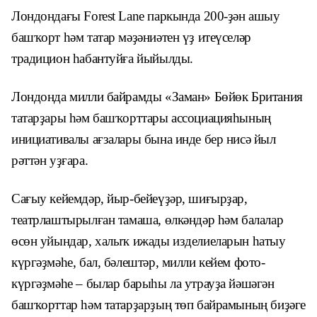
Лондондағы Forest Lane паркында 200-ҙән ашыу
башҡорт һәм татар мәҙәниәтен үҙ итеүселәр
традицион һабантуйға йыйылды.
Лондонда милли байрамды «Заман» Бөйөк Британия
татарҙары һәм башҡорттары ассоциацияһының
инициативалы ағзалары бына инде бер нисә йыл
рәттән уҙғара.
Сағыу кейемдәр, йыр-бейеүҙәр, шиғырҙар,
театрлаштырылған тамаша, өлкәндәр һәм балалар
өсөн уйындар, халыҡ ижады изделиеларын һатыу
күргәҙмәһе, бал, бәлештәр, милли кейем фото-
күргәҙмәһе – былар барыһы ла утрауҙа йәшәгән
башҡорттар һәм татарҙарҙың төп байрамының биҙәге