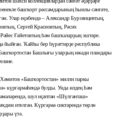
итов шәхси коллекцияларҙан сәнғәт әҫәрҙәре
ренекле башҡорт рәссамдарының һынлы сәнғәте,
ән. Улар иҫәбендә – Александр Бурзянцевтың,
овтың, Сергей Красновтың, Рәсих
 Рәйес Ғәйетовтың һәм башҡаларҙың эштәре.
а йыйған. Ҡайһы бер һүрәттәрҙе республика
е. Башҡортостан Башлығы уларҙың ижади пландары
еләне.
 Хәмитов «Башҡортостан» милли паркы
» күргәҙмәһендә булды. Унда илдең һәм
әмәләрендә, шул иҫәптән «Шүлгәнташ»
ҡдим ителгән. Күргәҙмә сиктәрендә төрлө
рҙары үтә.