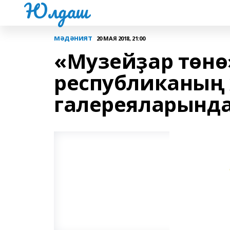
Юлдаш
мәдәният
20 МАЯ 2018, 21:00
«Музейҙар төнө
республиканың 
галереяларынд