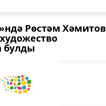
»ндә Рөстәм Хәмитов
художество
а булды