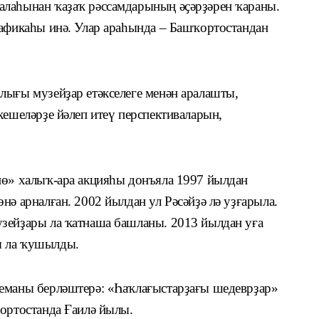
алаһынан ҡаҙаҡ рәссамдарының әҫәрҙәрен ҡараны.
рафикаһы инә. Улар араһында – Башҡортостандан
лығы музейҙар етәкселеге менән аралашты,
кешеләрҙе йәлеп итеү перспективаларын,
нө» халыҡ-ара акцияһы донъяла 1997 йылдан
нә арналған. 2002 йылдан ул Рәсәйҙә лә уҙғарыла.
зейҙары ла ҡатнаша башланы. 2013 йылдан уға
ы ла ҡушылды.
теманы берләштерә: «Һаҡлағыстарҙағы шедеврҙар»
ҡортостанда Ғаилә йылы.