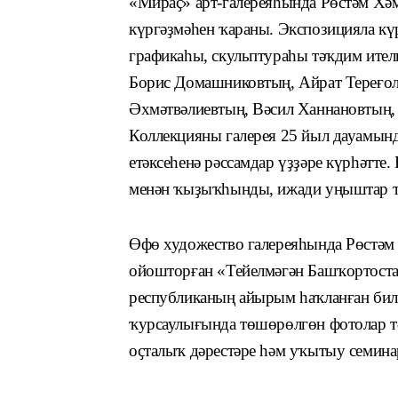
«Мираҫ» арт-галереяһында Рөстәм Хәм
күргәҙмәһен ҡараны. Экспозицияла кү
графикаһы, скульптураһы тәҡдим ителг
Борис Домашниковтың, Айрат Тереғол
Әхмәтвәлиевтың, Вәсил Ханнановтың,
Коллекцияны галерея 25 йыл дауамынд
етәксеһенә рәссамдар үҙҙәре күрһәтт
менән ҡыҙыҡһынды, ижади уңыштар т
Өфө художество галереяһында Рөстәм
ойошторған «Тейелмәгән Башҡортостан
республиканың айырым һаҡланған бил
ҡурсаулығында төшөрөлгөн фотолар тә
оҫталыҡ дәрестәре һәм уҡытыу семина