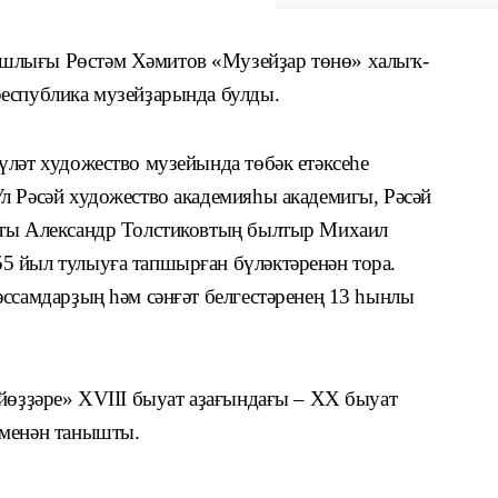
шлығы Рөстәм Хәмитов «Музейҙар төнө» халыҡ-
республика музейҙарында булды.
үләт художество музейында төбәк етәксеһе
л Рәсәй художество академияһы академигы, Рәсәй
нты Александр Толстиковтың былтыр Михаил
5 йыл тулыуға тапшырған бүләктәренән тора.
әссамдарҙың һәм сәнғәт белгестәренең 13 һынлы
 йөҙҙәре» XVIII быуат аҙағындағы – XX быуат
 менән танышты.