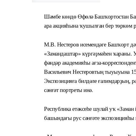
Шәмбе көндө Өфөлә Башҡортостан Ба
ара акцияһына ҡушылған бер төркөм 
М.В. Нестеров исемендәге Башҡорт дә
«Замандаштар» күргәҙмәһен ҡараны. У
фәндәр академияһы ағза-корреспонде
Васильевич Нестеровтың тыуыуына 15
Экспозицияға билдәле ғалимдарҙың, р
сәнғәт портреты инә.
Республика етәксеһе шулай уҡ «Заман
башындағы рус сәнғәте экспозицияһы