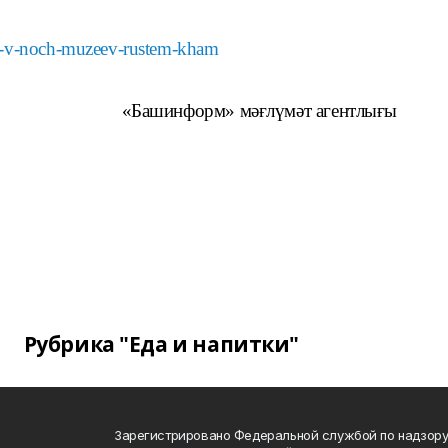
9-v-noch-muzeev-rustem-kham
«Башинформ» мәғлүмәт агентлығы
Рубрика "Еда и напитки"
Зарегистрировано Федеральной службой по надзору 