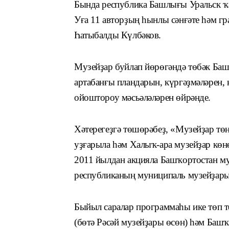
Бында республика Башлығы Уральск ҡ
Уға 11 авторҙың һынлы сәнғәте һәм г
Һатыбалды Күлбәков.
Музейҙар буйлап йөрөгәндә төбәк Баш
артабанғы пландарын, күргәҙмәләрен, 
ойоштороу мәсьәләләрен өйрәнде.
Хәтерегеҙгә төшөрәбеҙ, «Музейҙар тө
уҙғарыла һәм Халыҡ-ара музейҙар көнө
2011 йылдан акцияла Башҡортостан му
республиканың муниципаль музейҙар
Быйыл саралар программаһы ике төп 
(бөтә Рәсәй музейҙары өсөн) һәм Баш