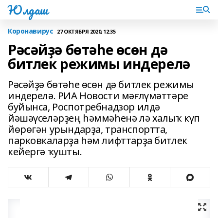
Юлдаш
Коронавирус
27 ОКТЯБРЯ 2020, 12:35
Рәсәйҙә бөтәһе өсөн дә
битлек режимы индерелә
Рәсәйҙә бөтәһе өсөн дә битлек режимы
индерелә. РИА Новости мәғлүмәттәре
буйынса, Роспотребнадзор илдә
йәшәүселәрҙең һәммәһенә лә халыҡ күп
йөрөгән урындарҙа, транспортта,
парковкаларҙа һәм лифттарҙа битлек
кейергә ҡушты.