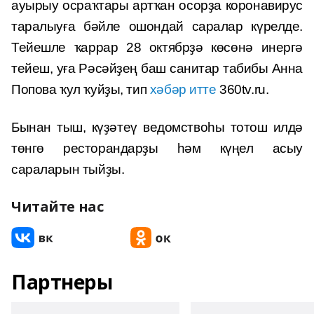
ауырыу осраҡтары артҡан осорҙа коронавирус
таралыуға бәйле ошондай саралар күрелде.
Тейешле ҡаррар 28 октябрҙә көсөнә инергә
тейеш, уға Рәсәйҙең баш санитар табибы Анна
Попова ҡул ҡуйҙы, тип
хәбәр итте
360tv.ru.
Бынан тыш, күҙәтеү ведомствоһы тотош илдә
төнгө ресторандарҙы һәм күңел асыу
сараларын тыйҙы.
Читайте нас
Партнеры