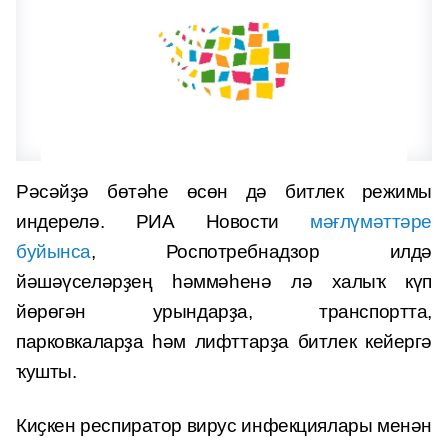
Рәсәйҙә бөтәһе өсөн дә битлек режимы
индерелә. РИА Новости
мәғлүмәттәре
буйынса
, Роспотребнадзор илдә
йәшәүселәрҙең һәммәһенә лә халыҡ күп
йөрөгән урындарҙа, транспортта,
парковкаларҙа һәм лифттарҙа битлек кейергә
ҡушты.
Киҫкен респиратор вирус инфекциялары менән