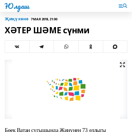
Юлдаш
Җиңү көне
7 МАЯ 2018, 21:00
ХӘТЕР ШӘМЕ сүнми
Бөек Ватан сугышында Җиңүнең 73 еллыгы