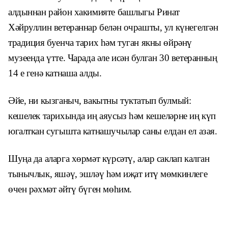
алдыннан район хакимияте башлыгы Ринат
Хәйруллин ветераннар белән очрашты, ул күнегелгән
традиция буенча тарих һәм туган якны өйрәнү
музеенда үтте. Чарада әле исән булган 30 ветеранның
14 е генә кат­наша алды.
Әйе, ни кызганыч, вакытны туктатып булмый:
кешелек тарихында иң аяусыз һәм кешеләрне иң күп
югалткан сугыш­та катнашучылар саны елдан ел азая.
Шуңа да аларга хөрмәт күрсәтү, алар саклап калган
тынычлык, яшәү, эшләү һәм иҗат итү мөмкинлеге
өчен рәхмәт әйтү бүген мөһим.