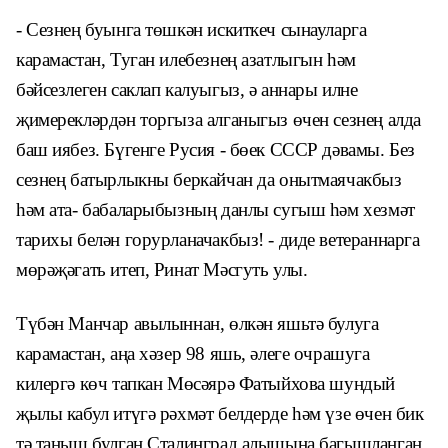
- Сезнең буынга төшкән искиткеч сы­науларга
карамастан, Туган илебезнең азатлыгын һәм
бәйсезлеген саклап ка­луыгыз, ә аннары илне
җимерекләрдән торгыза алганыгыз өчен сезнең алда
баш иябез. Бүгенге Русия - бөек СССР дәвамы. Без
сезнең батырлыкны бер­кайчан да онытмаячакбыз
һәм ата- бабаларыбызның данлы сугыш һәм хезмәт
тарихы белән горурланачакбыз!
- диде ветераннарга
мөрәҗәгать итеп, Ринат Мәсгуть улы.
Түбән Манчар авылыннан, өлкән
яшьтә булуга
карамастан, аңа хәзер 98 яшь, әлеге очрашуга
килергә көч тап­кан Мөсәярә Фатыйхова шундый
җылы кабул итүгә рәхмәт белдерде һәм үзе өчен бик
тә таныш булган Сталинград алышына багышланган