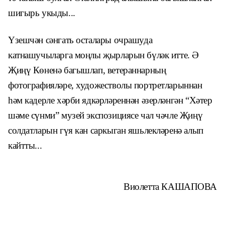
шигырь укыды...
Үзешчән сәнгать осталары очрашу­да
катнашучыларга моңлы җырларын бүләк итте. Ә
Җиңү Көненә багышлап, ветераннарның
фотографияләре, ху­дожестволы портретларыннан
һәм ка­дерле хәрби ядкәрләреннән әзерләнгән “Хәтер
шәме сүнми” музей экспозиция­се чал чәчле Җиңү
солдатларын гүя кан саркыган яшьлекләренә алып
кайтты...
Виолетта КАШАПОВА