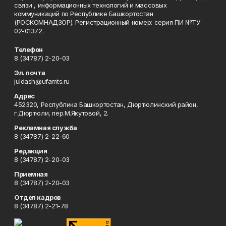
связи , информационных технологий и массовых
коммуникаций по Республике Башкортостан
(РОСКОМНАДЗОР). Регистрационный номер: серия ПИ №ТУ
02-01372.
Телефон
8 (34787) 2-20-03
Эл. почта
juldash@ufamts.ru
Адрес
452320, Республика Башкортостан, Дюртюлинский район,
г.Дюртюли, пер.М.Якутовой, 2.
Рекламная служба
8 (34787) 2-22-60
Редакция
8 (34787) 2-20-03
Приемная
8 (34787) 2-20-03
Отдел кадров
8 (34787) 2-21-78