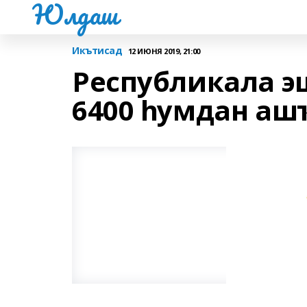
Юлдаш
Икътисад
12 ИЮНЯ 2019, 21:00
Республикала э
6400 һумдан аш