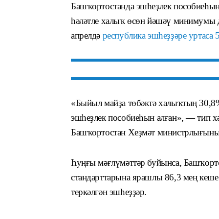
Башҡортостанда эшһеҙлек пособиеһыны
һәләтле халыҡ өсөн йәшәү минимумы 
апрелдә
республика эшһеҙҙәре уртаса 
«Быйыл майҙа төбәктә халыҡтың 30,8
эшһеҙлек пособиеһын алған», — тип 
Башҡортостан Хеҙмәт министрлығының
Һуңғы мәғлүмәттәр буйынса, Башҡорт
стандарттарына ярашлы 86,3 мең кеше
теркәлгән эшһеҙҙәр.