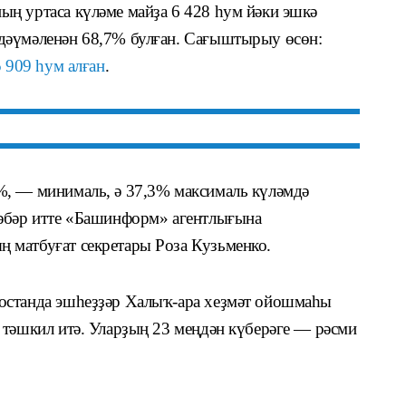
ң уртаса күләме майҙа 6 428 һум йәки эшкә
дәүмәленән 68,7% булған. Сағыштырыу өсөн:
5 909 һум алған
.
%, — минималь, ә 37,3% максималь күләмдә
хәбәр итте «Башинформ» агентлығына
 матбуғат секретары Роза Кузьменко.
останда эшһеҙҙәр Халыҡ-ара хеҙмәт ойошмаһы
 тәшкил итә. Уларҙың 23 меңдән күберәге — рәсми