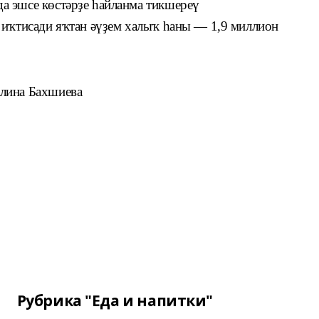
а эшсе көстәрҙе һайланма тикшереү
 иҡтисади яҡтан әүҙем халыҡ һаны — 1,9 миллион
лина Бахшиева
Рубрика "Еда и напитки"