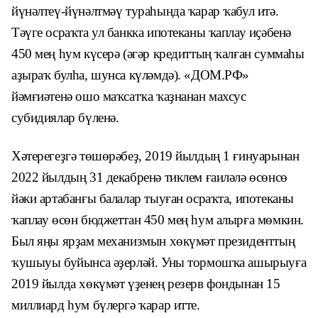
йүнәлтеү-йүнәлтмәү тураһында ҡарар ҡабул итә.
Тәүге осраҡта ул банкка ипотеканы ҡаплау иҫәбенә
450 мең һум күсерә (әгәр кредиттың ҡалған суммаһы
аҙыраҡ булһа, шунса күләмдә). «ДОМ.РФ»
йәмғиәтенә ошо маҡсатҡа ҡаҙнанан махсус
субидиялар бүленә.
Хәтерегеҙгә төшөрәбеҙ, 2019 йылдың 1 ғинуарынан
2022 йылдың 31 декабренә тиклем ғаиләлә өсөнсө
йәки артабанғы балалар тыуған осраҡта, ипотеканы
ҡаплау өсөн бюджеттан 450 мең һум алырға мөмкин.
Был яңы ярҙам механизмын хөкүмәт президенттың
ҡушыуы буйынса әҙерләй. Уны тормошҡа ашырыуға
2019 йылда хөкүмәт үҙенең резерв фондынан 15
миллиард һум бүлергә ҡарар итте.