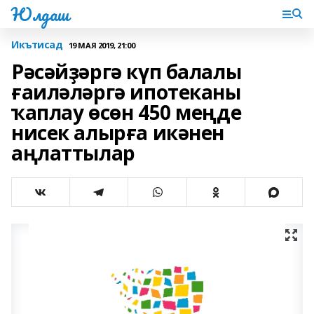
Юлдаш
Икътисад
19 МАЯ 2019, 21:00
Рәсәйҙәргә күп балалы
ғаиләләргә ипотеканы
ҡаплау өсөн 450 меңде
нисек алырға икәнен
аңлаттылар