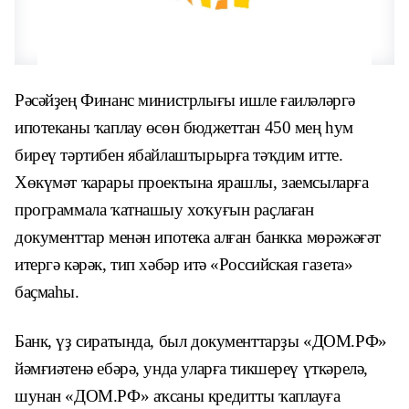
Рәсәйҙең Финанс министрлығы ишле ғаиләләргә
ипотеканы ҡаплау өсөн бюджеттан 450 мең һум
биреү тәртибен ябайлаштырырға тәҡдим итте.
Хөкүмәт ҡарары проектына ярашлы, заемсыларға
программала ҡатнашыу хоҡуғын раҫлаған
документтар менән ипотека алған банкка мөрәжәғәт
итергә кәрәк, тип хәбәр итә «Российская газета»
баҫмаһы.
Банк, үҙ сиратында, был документтарҙы «ДОМ.РФ»
йәмғиәтенә ебәрә, унда уларға тикшереү үткәрелә,
шунан «ДОМ.РФ» аҡсаны кредитты ҡаплауға