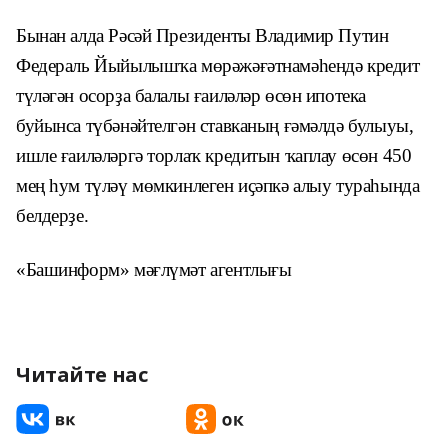
Бынан алда Рәсәй Президенты Владимир Путин
Федераль Йыйылышҡа мөрәжәғәтнамәһендә кредит
түләгән осорҙа балалы ғаиләләр өсөн ипотека
буйынса түбәнәйтелгән ставканың ғәмәлдә булыуы,
ишле ғаиләләргә торлаҡ кредитын ҡаплау өсөн 450
мең һум түләү мөмкинлеген иҫәпкә алыу тураһында
белдерҙе.
«Башинформ» мәғлүмәт агентлығы
Читайте нас