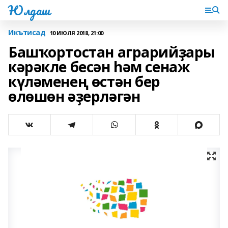
Юлдаш
Икътисад
10 ИЮЛЯ 2018, 21:00
Башҡортостан аграрийҙары
кәрәкле бесән һәм сенаж
күләменең өстән бер
өлөшөн әҙерләгән