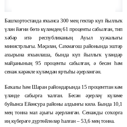
Башҡортостанда яҡынса 300 мең гектар күп йыллыҡ
үлән йәғни бөтә күләмдең 61 проценты сабылған, тип
хәбәр итә республиканың Ауыл хужалығы
министрлығы. Мәҫәлән, Саҡмағош районында эштәр
ахырына яҡынлаша, бында күп йыллыҡ үләндәр
майҙанының 95 проценты сабылған, ә бесән һәм
сенаж кәрәкле күләмдән яртыһы әҙерләнгән.
Баҡалы һәм Шаран райондарында 15 проценттан кәм
үләнде сабырға ҡалған. Бесән әҙерләү күләме
буйынса Ейәнсура районы алдынғы килә. Бында 10,1
мең тонна мал аҙығы әҙерләнгән. Сенажды соҡорға
иң күберәге дүртөйлөләр һалған – 53,6 мең тонна.