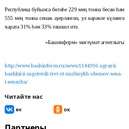
Республика буйынса бөтәһе 229 мең тонна бесән һәм
555 мең тонна сенаж әҙерләнгән, ул кәрәкле күләмгә
ҡарата 31% һәм 33% тәшкил итә.
«Башинформ» мәғлүмәт агентлығы
http://www.bashinform.ru/news/1184936-agrarii-
bashkirii-zagotovili-tret-ot-nuzhnykh-obemov-sena-
i-senazha/
Читайте нас
Партнеры