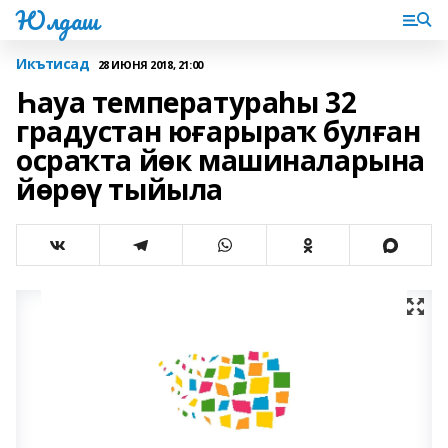
Юлдаш
Икътисад
28 ИЮНЯ 2018, 21:00
Һауа температураһы 32
градустан юғарыраҡ булған
осраҡта йөк машиналарына
йөрөү тыйыла