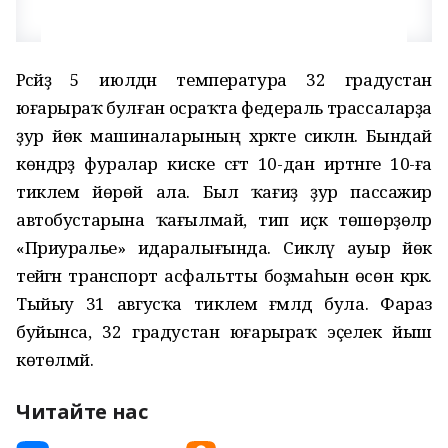
Рәсәйҙә 5 июлдән температура 32 градустан
юғарыраҡ булған осраҡта федераль трассаларҙа
ҙур йөк машиналарының хәрәкәте сикләнә. Бындай
көндәрҙә фуралар киске сәғәт 10-дан иртәнге 10-ға
тиклем йөрөй ала. Был ҡағиҙә ҙур пассажир
автобустарына ҡағылмай, тип иҫкә төшөрҙөләр
«Приуралье» идаралығында. Сикләү ауыр йөк
тейәгән транспорт асфальтты боҙмаһын өсөн кәрәк.
Тыйыу 31 авгусҡа тиклем ғәмәлдә була. Фараз
буйынса, 32 градустан юғарыраҡ эҫелек йыш
көтөлмәй.
Читайте нас